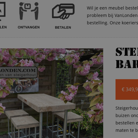
Wil je een meubel bestel
probleem bij VanLonden. 
bestelling. Onze koerier
St
bar
€
349,
Steigerhou
buizen ond
bestellen e
maten te b