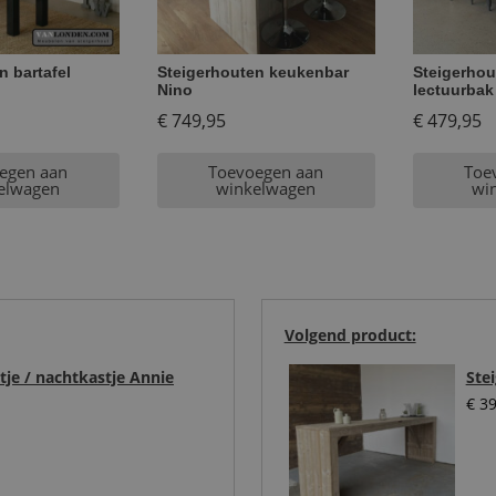
n bartafel
Steigerhouten keukenbar
Steigerhou
Nino
lectuurbak
€
749,95
€
479,95
egen aan
Toevoegen aan
Toe
elwagen
winkelwagen
wi
Volgend product:
tje / nachtkastje Annie
Ste
€
39