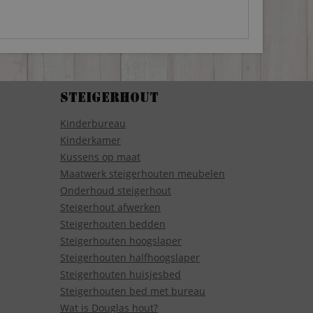
Steigerhout
Kinderbureau
Kinderkamer
Kussens op maat
Maatwerk steigerhouten meubelen
Onderhoud steigerhout
Steigerhout afwerken
Steigerhouten bedden
Steigerhouten hoogslaper
Steigerhouten halfhoogslaper
Steigerhouten huisjesbed
Steigerhouten bed met bureau
Wat is Douglas hout?