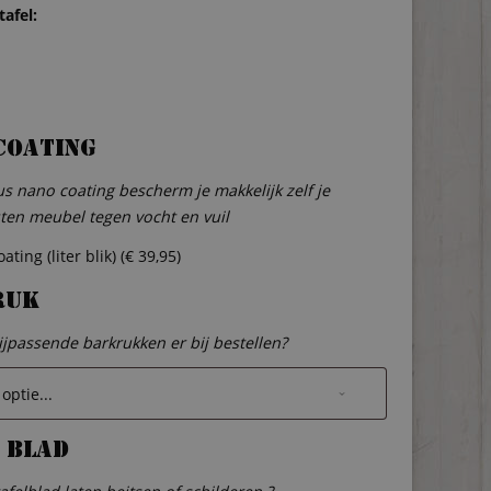
afel:
coating
s nano coating bescherm je makkelijk zelf je
ten meubel tegen vocht en vuil
ting (liter blik) (
€
39,95
)
ruk
bijpassende barkrukken er bij bestellen?
 blad