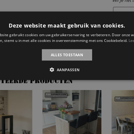
Wil je het 
Deze website maakt gebruik van cookies.
Steigerhou
site gebruikt cookies om uw gebruikerservaring te verbeteren. Door onze w
bartafel
n, stemt u in met alle cookies in overeenstemming met ons Cookiebeleid.
Le
Toevoe
Nick
aantal
ALLES TOESTAAN
Categorie
bartafel
,
h
AANPASSEN
ateerde producten