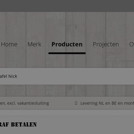
Home
Merk
Producten
Projecten
O
afel Nick
n, excl. vakantiesluiting
Levering NL en BE en mon
raf betalen