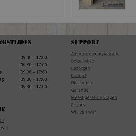
ngstijden
Support
Algemene Voorwaarden
g
09:30 – 17:00
Betaalwijze
09:30 – 17:00
Bezorgen
g
09:30 – 17:00
Contact
ag
09:30 – 17:00
Disclaimer
09:30 – 17:00
Garantie
Meest gestelde vragen
Privacy
ie
Wie zijn wij?
17
avel