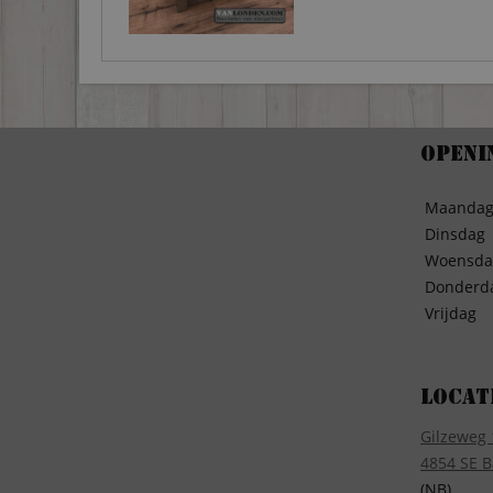
Openi
Maanda
Dinsdag
Woensda
Donderd
Vrijdag
Locat
Gilzeweg 
4854 SE B
(NB)