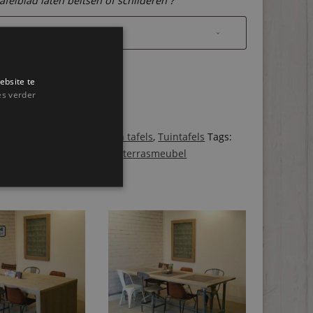
tafelblad laten beitsen of schilderen ?
ten
ebsite te
es verder
gen aan winkelwagen
ën:
Bartafels
,
Steigerhouten tafels
,
Tuintafels
Tags:
orecameubel
,
Steigerhout
,
terrasmeubel