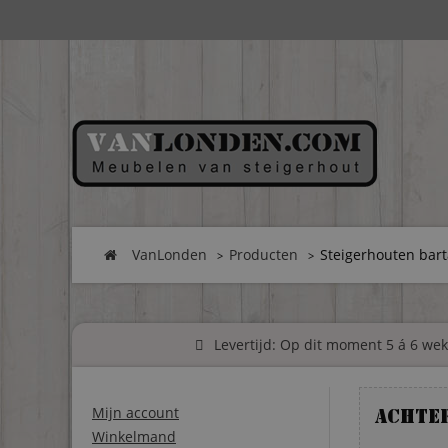
VanLonden
Producten
Steigerhouten bart
Levertijd: Op dit moment 5 á 6 weke
Mijn account
Achte
Winkelmand