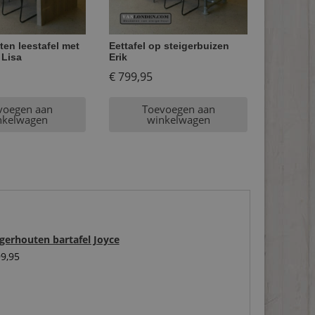
ten leestafel met
Eettafel op steigerbuizen
 Lisa
Erik
€
799,95
voegen aan
Toevoegen aan
nkelwagen
winkelwagen
igerhouten bartafel Joyce
9,95