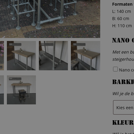
Formaten t
L: 140 cm
B: 60 cm
H: 110 cm
Nano 
Met een bu
steigerhou
Nano coa
Bark
Wil je de 
Kleur