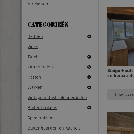
Afrekenen
Categorieën
Bedden
Vides
Tafels
Zitmeubelen
Steigerhoute
en bureau B
Kasten
Werken
Lees ver
Vintage industriële meubelen
Buitenkeukens
Speelhuizen
Buitenhaarden en Kachels