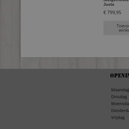
Juste
€
799,95
Toevo
wink
Openi
Maanda
Dinsdag
Woensda
Donderd
Vrijdag