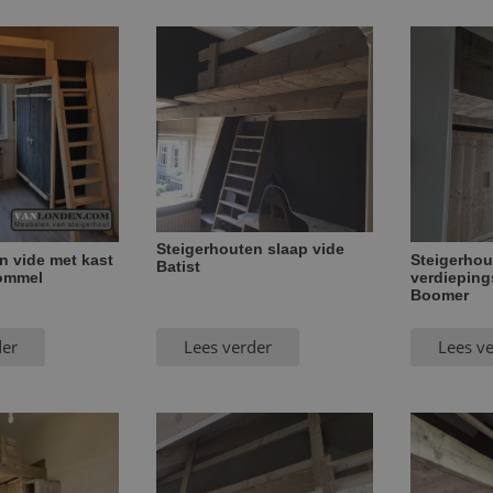
Steigerhouten slaap vide
n vide met kast
Steigerhou
Batist
ommel
verdieping
Boomer
der
Lees verder
Lees v