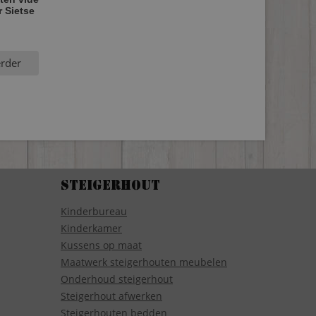
 Sietse
erder
Steigerhout
Kinderbureau
Kinderkamer
Kussens op maat
Maatwerk steigerhouten meubelen
Onderhoud steigerhout
Steigerhout afwerken
Steigerhouten bedden