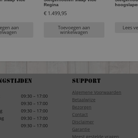
Regina
hoogslaper
€
1.499,95
egen aan
Toevoegen aan
Lees v
elwagen
winkelwagen
ngstijden
Support
Algemene Voorwaarden
g
09:30 – 17:00
Betaalwijze
09:30 – 17:00
Bezorgen
g
09:30 – 17:00
Contact
ag
09:30 – 17:00
Disclaimer
09:30 – 17:00
Garantie
Meest gestelde vragen