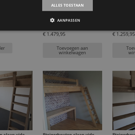
ALLES TOESTAAN
AANPASSEN
n vide Reinier
Steigerhouten slaap vide
Steigerhou
Bruce
Carlijn
€
1.479,95
€
1.259,95
der
Toevoegen aan
Toe
winkelwagen
wi
n slaap vide
Steigerhouten slaap vide
Steigerhou