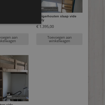
ten slaap vide
Steigerhouten slaap vide
Daily
€
1.395,00
voegen aan
Toevoegen aan
nkelwagen
winkelwagen
ten vide