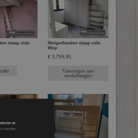
ten slaap vide
Steigerhouten slaap vide
Wop
€
3.799,95
erder
Toevoegen aan
winkelwagen
ebsite te
es verder