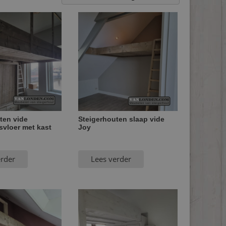
ten vide
Steigerhouten slaap vide
svloer met kast
Joy
erder
Lees verder