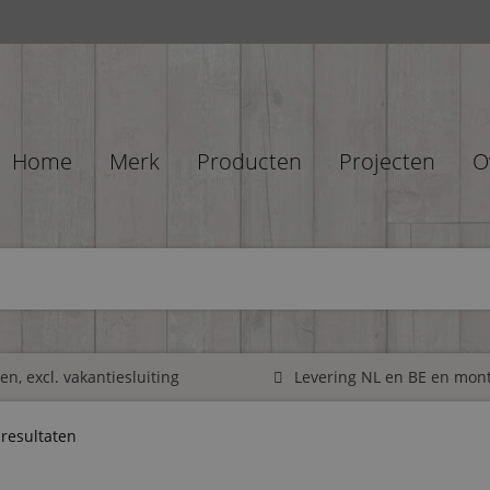
Home
Merk
Producten
Projecten
O
n, excl. vakantiesluiting
Levering NL en BE en mon
 resultaten