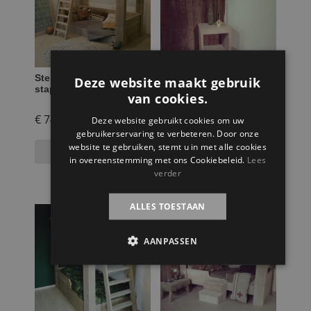
Steigerhouten
Steigerhouten
Deze website maakt gebruik
stapelbed Diederik
nachtkastje en krukje
van cookies.
Elias
€
749,95
€
59,95
Deze website gebruikt cookies om uw
gebruikerservaring te verbeteren. Door onze
website te gebruiken, stemt u in met alle cookies
Selecteer opties
Toevoegen aan
in overeenstemming met ons Cookiebeleid.
Lees
winkelwagen
verder
ALLES TOESTAAN
AANPASSEN