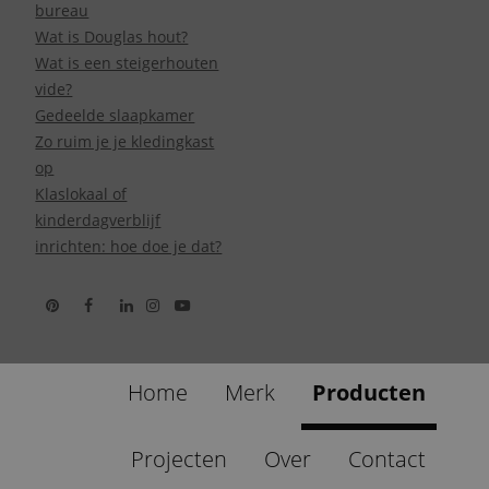
bureau
Wat is Douglas hout?
Wat is een steigerhouten
vide?
Gedeelde slaapkamer
Zo ruim je je kledingkast
op
Klaslokaal of
kinderdagverblijf
inrichten: hoe doe je dat?
Home
Merk
Producten
Projecten
Over
Contact