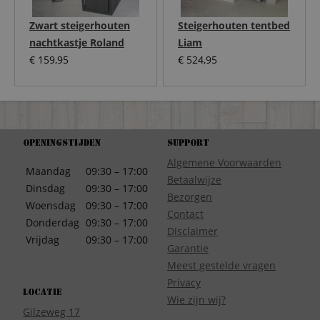
Zwart steigerhouten
Steigerhouten tentbed
nachtkastje Roland
Liam
€
159,95
€
524,95
Openingstijden
Support
Algemene Voorwaarden
Maandag
09:30 – 17:00
Betaalwijze
Dinsdag
09:30 – 17:00
Bezorgen
Woensdag
09:30 – 17:00
Contact
Donderdag
09:30 – 17:00
Disclaimer
Vrijdag
09:30 – 17:00
Garantie
Meest gestelde vragen
Privacy
Locatie
Wie zijn wij?
Gilzeweg 17