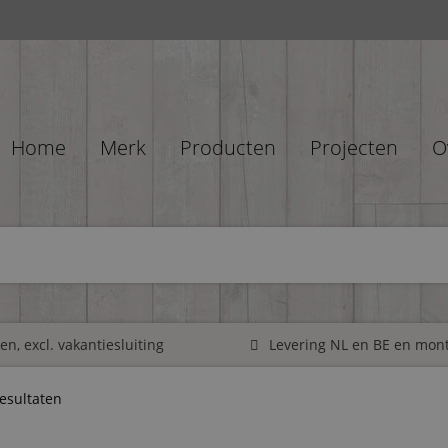
Home
Merk
Producten
Projecten
O
n, excl. vakantiesluiting
Levering NL en BE en mon
resultaten