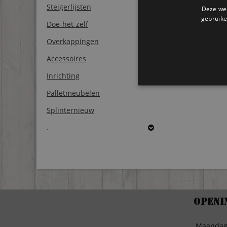
Steigerlijsten
Deze web
gebruike
Doe-het-zelf
Overkappingen
Accessoires
Inrichting
Palletmeubelen
Splinternieuw
.
Openi
Maanda