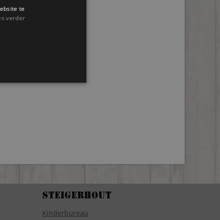
ebsite te
es verder
Steigerhout
Kinderbureau