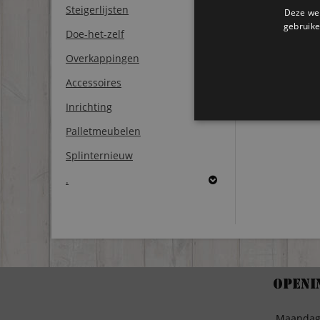
Steigerlijsten
Deze web
gebruike
Doe-het-zelf
Overkappingen
Accessoires
Inrichting
Palletmeubelen
Splinternieuw
.
Openi
Maanda