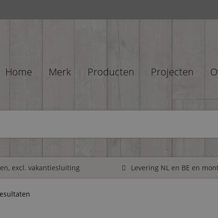
Home
Merk
Producten
Projecten
O
n, excl. vakantiesluiting
Levering NL en BE en mon
resultaten