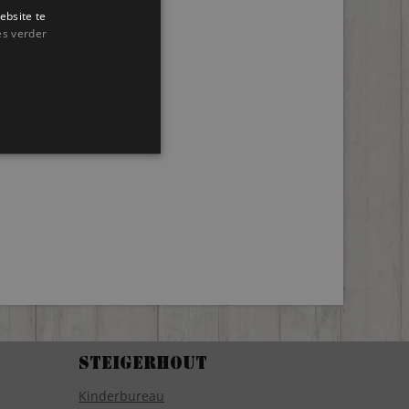
ebsite te
es verder
Steigerhout
Kinderbureau