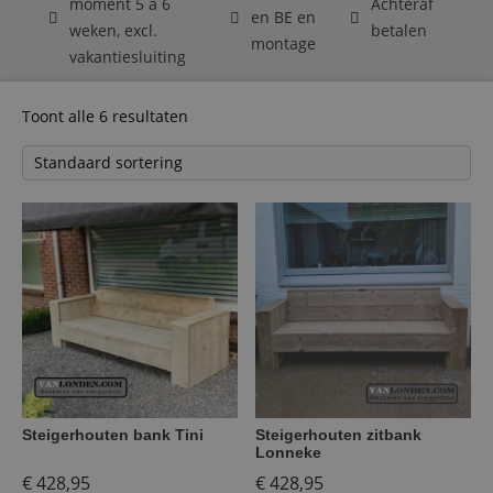
moment 5 á 6
Achteraf
en BE en
weken, excl.
betalen
montage
vakantiesluiting
Toont alle 6 resultaten
Steigerhouten bank Tini
Steigerhouten zitbank
Lonneke
€
428,95
€
428,95