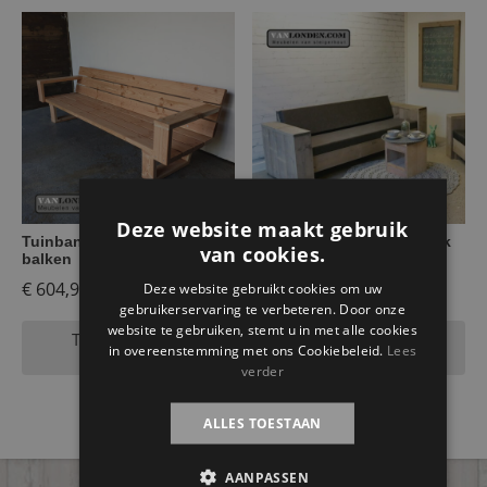
Deze website maakt gebruik
Tuinbank Ruud van Douglas
Steigerhouten fusion bank
van cookies.
balken
Samantha
€
604,95
€
769,95
Deze website gebruikt cookies om uw
gebruikerservaring te verbeteren. Door onze
website te gebruiken, stemt u in met alle cookies
Toevoegen aan
Toevoegen aan
in overeenstemming met ons Cookiebeleid.
Lees
winkelwagen
winkelwagen
verder
ALLES TOESTAAN
AANPASSEN