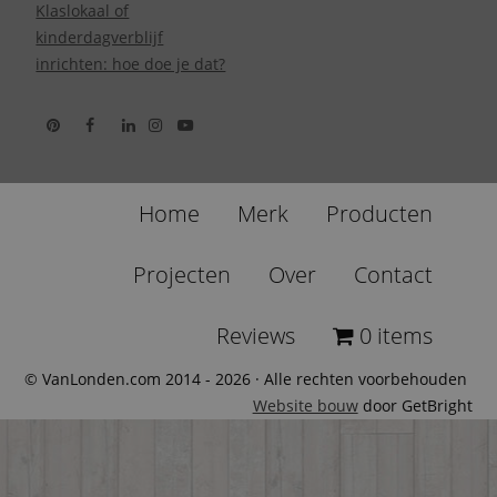
Klaslokaal of
kinderdagverblijf
inrichten: hoe doe je dat?
Home
Merk
Producten
Projecten
Over
Contact
Reviews
0 items
© VanLonden.com 2014 - 2026 · Alle rechten voorbehouden
Website bouw
door GetBright