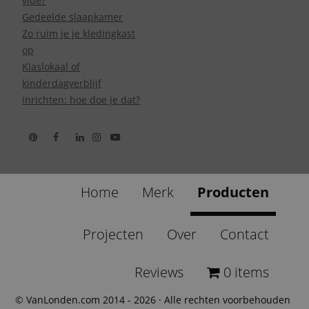
vide?
Gedeelde slaapkamer
Zo ruim je je kledingkast
op
Klaslokaal of
kinderdagverblijf
inrichten: hoe doe je dat?
Home
Merk
Producten
Projecten
Over
Contact
Reviews
0 items
© VanLonden.com 2014 - 2026 · Alle rechten voorbehouden