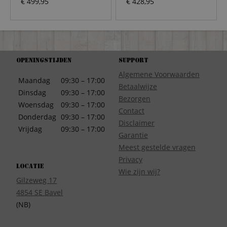
€
499,95
€
428,95
Openingstijden
Support
Algemene Voorwaarden
Maandag
09:30 – 17:00
Betaalwijze
Dinsdag
09:30 – 17:00
Bezorgen
Woensdag
09:30 – 17:00
Contact
Donderdag
09:30 – 17:00
Disclaimer
Vrijdag
09:30 – 17:00
Garantie
Meest gestelde vragen
Privacy
Locatie
Wie zijn wij?
Gilzeweg 17
4854 SE Bavel
(NB)