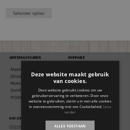
Selecteer opties
Openingstijden
Support
Algemene Voorwaarden
Maandag
09:30 – 17:00
Betaalwijze
Deze website maakt gebruik
Dinsdag
09:30 – 17:00
Bezorgen
van cookies.
Woensdag
09:30 – 17:00
Contact
Donderdag
09:30 – 17:00
Deze website gebruikt cookies om uw
Disclaimer
gebruikerservaring te verbeteren. Door onze
Vrijdag
09:30 – 17:00
Garantie
website te gebruiken, stemt u in met alle cookies
in overeenstemming met ons Cookiebeleid.
Lees
Meest gestelde vragen
verder
Privacy
Locatie
Wie zijn wij?
ALLES TOESTAAN
Gilzeweg 17