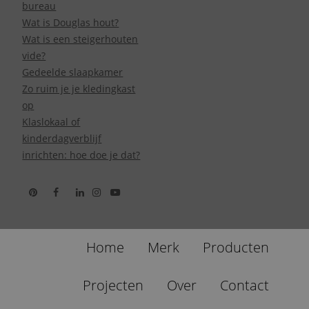
bureau
Wat is Douglas hout?
Wat is een steigerhouten
vide?
Gedeelde slaapkamer
Zo ruim je je kledingkast
op
Klaslokaal of
kinderdagverblijf
inrichten: hoe doe je dat?
Home
Merk
Producten
Projecten
Over
Contact