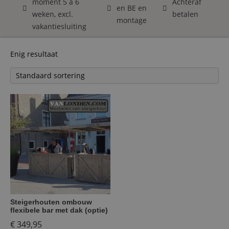
moment 5 á 6
Achteraf
en BE en
weken, excl.
betalen
montage
vakantiesluiting
Enig resultaat
Steigerhouten ombouw
flexibele bar met dak (optie)
€
349,95