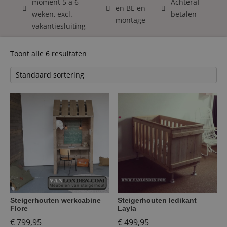
moment 5 á 6
Achteraf
en BE en
weken, excl.
betalen
montage
vakantiesluiting
Toont alle 6 resultaten
Steigerhouten werkcabine
Steigerhouten ledikant
Flore
Layla
€
799,95
€
499,95