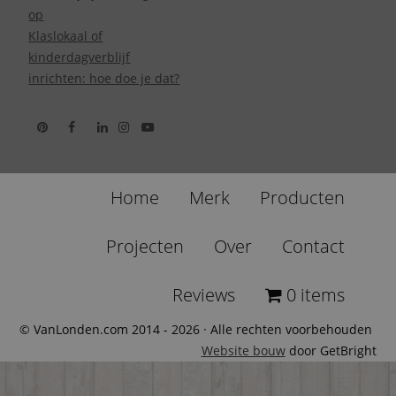
op
Klaslokaal of
kinderdagverblijf
inrichten: hoe doe je dat?
Home
Merk
Producten
Projecten
Over
Contact
Reviews
0 items
© VanLonden.com 2014 - 2026 · Alle rechten voorbehouden
Website bouw
door GetBright