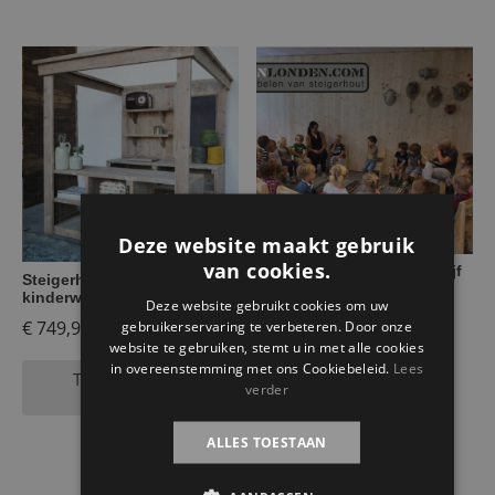
Deze website maakt gebruik
van cookies.
Inrichting kinderdagverblijf
Steigerhouten
kinderwinkeltje Amelie
Deze website gebruikt cookies om uw
€
749,95
gebruikerservaring te verbeteren. Door onze
website te gebruiken, stemt u in met alle cookies
in overeenstemming met ons Cookiebeleid.
Lees
Toevoegen aan
Lees verder
verder
winkelwagen
ALLES TOESTAAN