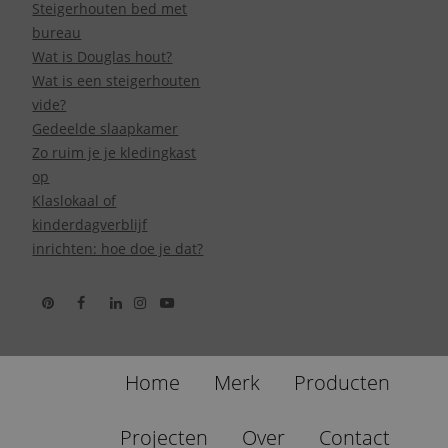
Steigerhouten bed met
bureau
Wat is Douglas hout?
Wat is een steigerhouten
vide?
Gedeelde slaapkamer
Zo ruim je je kledingkast
op
Klaslokaal of
kinderdagverblijf
inrichten: hoe doe je dat?
Home
Merk
Producten
Projecten
Over
Contact