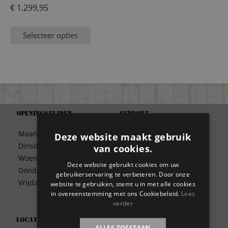
€
1.299,95
Selecteer opties
Openingstijden
Support
Algemene Voorwaarden
Maandag
09:30 – 17:00
Deze website maakt gebruik
Betaalwijze
Dinsdag
09:30 – 17:00
van cookies.
Bezorgen
Woensdag
09:30 – 17:00
Contact
Deze website gebruikt cookies om uw
Donderdag
09:30 – 17:00
gebruikerservaring te verbeteren. Door onze
Disclaimer
Vrijdag
09:30 – 17:00
website te gebruiken, stemt u in met alle cookies
Garantie
in overeenstemming met ons Cookiebeleid.
Lees
Meest gestelde vragen
verder
Privacy
Locatie
Wie zijn wij?
ALLES TOESTAAN