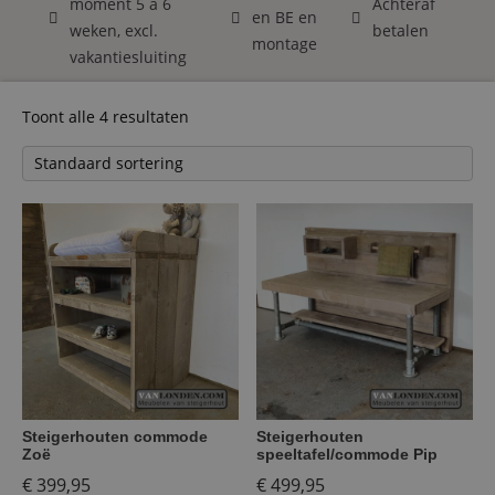
moment 5 á 6
Achteraf
en BE en
weken, excl.
betalen
montage
vakantiesluiting
Toont alle 4 resultaten
Steigerhouten commode
Steigerhouten
Zoë
speeltafel/commode Pip
€
399,95
€
499,95