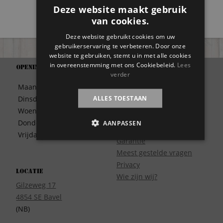
Deze website maakt gebruik
van cookies.
Deze website gebruikt cookies om uw
gebruikerservaring te verbeteren. Door onze
website te gebruiken, stemt u in met alle cookies
in overeenstemming met ons Cookiebeleid.
Lees
Openingstijden
Support
verder
Algemene Voorwaarden
Maandag
09:30 – 17:00
Betaalwijze
ALLES TOESTAAN
Dinsdag
09:30 – 17:00
Bezorgen
Woensdag
09:30 – 17:00
Contact
Donderdag
09:30 – 17:00
AANPASSEN
Disclaimer
Vrijdag
09:30 – 17:00
Garantie
Meest gestelde vragen
Privacy
Locatie
Wie zijn wij?
Gilzeweg 17
4854 SE Bavel
(NB)