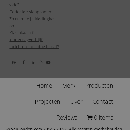
vide?
Gedeelde slaapkamer
Zo ruim je je kledingkast
op
Klaslokaal of
kinderdagverblijf
inrichten: hoe doe je dat?
Home
Merk
Producten
Projecten
Over
Contact
Reviews
0 items
© VanLonden.com 2014 - 2026 · Alle rechten voorbehouden