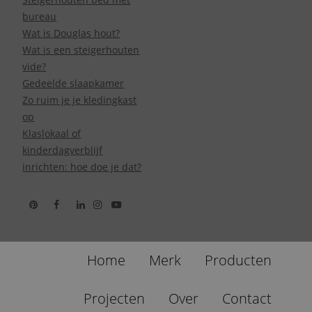
bureau
Wat is Douglas hout?
Wat is een steigerhouten
vide?
Gedeelde slaapkamer
Zo ruim je je kledingkast
op
Klaslokaal of
kinderdagverblijf
inrichten: hoe doe je dat?
Home
Merk
Producten
Projecten
Over
Contact