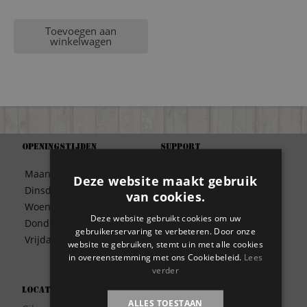
Toevoegen aan
winkelwagen
Openingstijden
Support
Algemene Voorwaarden
Maandag
09:30 – 17:00
Deze website maakt gebruik
Betaalwijze
Dinsdag
09:30 – 17:00
van cookies.
Bezorgen
Woensdag
09:30 – 17:00
Contact
Deze website gebruikt cookies om uw
Donderdag
09:30 – 17:00
Disclaimer
gebruikerservaring te verbeteren. Door onze
Vrijdag
09:30 – 17:00
website te gebruiken, stemt u in met alle cookies
Garantie
in overeenstemming met ons Cookiebeleid.
Lees
Meest gestelde vragen
verder
Privacy
Locatie
Wie zijn wij?
ALLES TOESTAAN