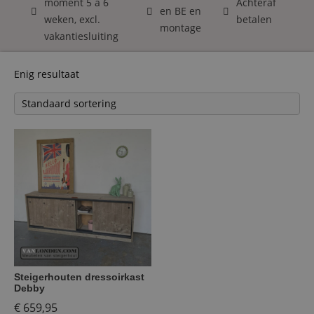
moment 5 á 6
Achteraf
en BE en
weken, excl.
betalen
montage
vakantiesluiting
Enig resultaat
Steigerhouten dressoirkast
Debby
€
659,95