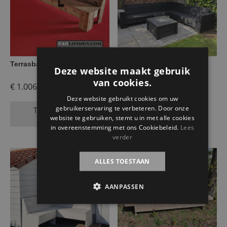
Terrasbank Mauritzio
Blackwash steigerhouten
Deze website maakt gebruik
hoekbank Ferdi
van cookies.
€
1.006,95
€
604,95
Deze website gebruikt cookies om uw
gebruikerservaring te verbeteren. Door onze
Toevoegen aan
Selecteer opties
winkelwagen
website te gebruiken, stemt u in met alle cookies
in overeenstemming met ons Cookiebeleid.
Lees
verder
ALLES TOESTAAN
AANPASSEN