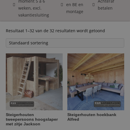
moment 5 á 6
Achteraf
en BE en
weken, excl.
betalen
montage
vakantiesluiting
Resultaat 1–32 van de 32 resultaten wordt getoond
Steigerhouten
Steigerhouten hoekbank
tweepersoons hoogslaper
Alfred
met zitje Jackson