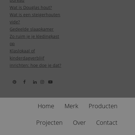
bureau
Wat is Douglas hout?
Wat is een steigerhouten
vide?
Gedeelde slaapkamer
Zo ruim je je kledingkast
op
Klaslokaal of
kinderdagverblijf
inrichten: hoe doe je dat?
Home
Merk
Producten
Projecten
Over
Contact