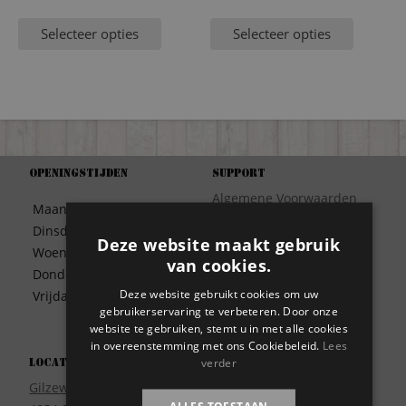
Selecteer opties
Selecteer opties
Openingstijden
Support
Algemene Voorwaarden
Maandag
09:30 – 17:00
Betaalwijze
Dinsdag
09:30 – 17:00
Bezorgen
Deze website maakt gebruik
Woensdag
09:30 – 17:00
van cookies.
Contact
Donderdag
09:30 – 17:00
Disclaimer
Deze website gebruikt cookies om uw
Vrijdag
09:30 – 17:00
Garantie
gebruikerservaring te verbeteren. Door onze
Meest gestelde vragen
website te gebruiken, stemt u in met alle cookies
in overeenstemming met ons Cookiebeleid.
Lees
Privacy
verder
Locatie
Wie zijn wij?
Gilzeweg 17