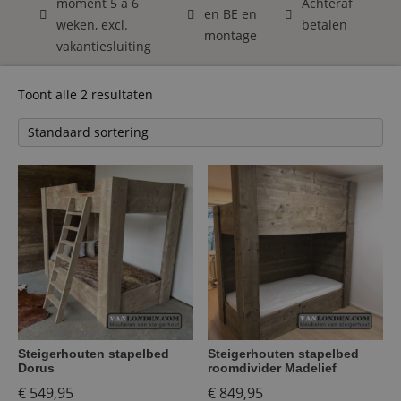
moment 5 á 6
Achteraf
en BE en
weken, excl.
betalen
montage
vakantiesluiting
Toont alle 2 resultaten
Steigerhouten stapelbed
Steigerhouten stapelbed
Dorus
roomdivider Madelief
€
549,95
€
849,95