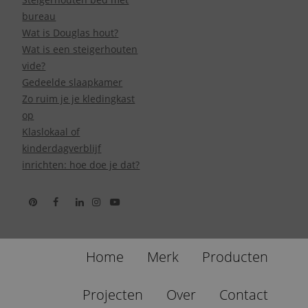
bureau
Wat is Douglas hout?
Wat is een steigerhouten
vide?
Gedeelde slaapkamer
Zo ruim je je kledingkast
op
Klaslokaal of
kinderdagverblijf
inrichten: hoe doe je dat?
Home
Merk
Producten
Projecten
Over
Contact