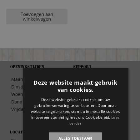
Toevoegen aan
winkelwagen
Openingstijden
Support
Algemene Voorwaarden
Maandag
09:30 – 17:00
Deze website maakt gebruik
Betaalwijze
Dinsdag
09:30 – 17:00
van cookies.
Bezorgen
Woensdag
09:30 – 17:00
Contact
Deze website gebruikt cookies om uw
Donderdag
09:30 – 17:00
Disclaimer
gebruikerservaring te verbeteren. Door onze
Vrijdag
09:30 – 17:00
website te gebruiken, stemt u in met alle cookies
Garantie
in overeenstemming met ons Cookiebeleid.
Lees
Meest gestelde vragen
verder
Privacy
Locatie
Wie zijn wij?
ALLES TOESTAAN