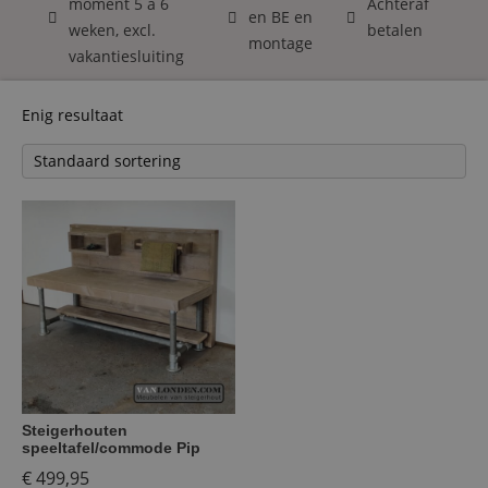
moment 5 á 6
Achteraf
en BE en
weken, excl.
betalen
montage
vakantiesluiting
Enig resultaat
Steigerhouten
speeltafel/commode Pip
€
499,95