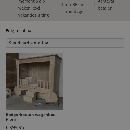
moment 5 á 6
Achteraf
en BE en
weken, excl.
betalen
montage
vakantiesluiting
Enig resultaat
Steigerhouten wagenbed
Plom
€
999,95