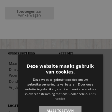
Toevoegen aan
winkelwagen
Openingstijden
Support
Algemene Voorwaarden
Maandag
09:30 – 17:00
Deze website maakt gebruik
Betaalwijze
Dinsdag
09:30 – 17:00
van cookies.
Bezorgen
Woensdag
09:30 – 17:00
Contact
Deze website gebruikt cookies om uw
Donderdag
09:30 – 17:00
Disclaimer
gebruikerservaring te verbeteren. Door onze
Vrijdag
09:30 – 17:00
website te gebruiken, stemt u in met alle cookies
Garantie
in overeenstemming met ons Cookiebeleid.
Lees
Meest gestelde vragen
verder
Privacy
Locatie
Wie zijn wij?
ALLES TOESTAAN