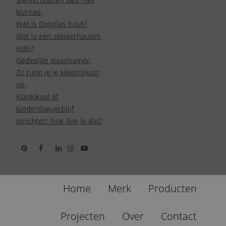
bureau
Wat is Douglas hout?
Wat is een steigerhouten
vide?
Gedeelde slaapkamer
Zo ruim je je kledingkast
op
Klaslokaal of
kinderdagverblijf
inrichten: hoe doe je dat?
Home
Merk
Producten
Projecten
Over
Contact