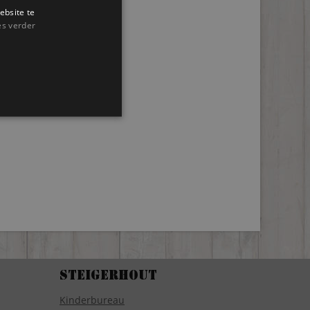
ebsite te
es verder
Steigerhout
Kinderbureau