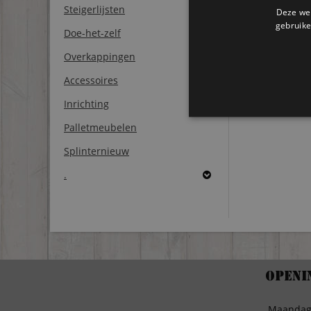
Steigerlijsten
Deze web
gebruike
Doe-het-zelf
Overkappingen
Accessoires
Inrichting
Palletmeubelen
Splinternieuw
.
Openi
Maanda