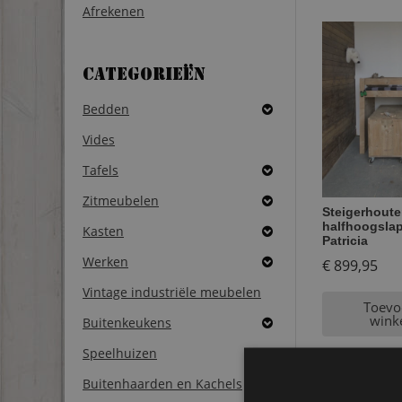
Afrekenen
Categorieën
Bedden
Vides
Tafels
Zitmeubelen
Steigerhout
halfhoogslap
Kasten
Patricia
Werken
€
899,95
Vintage industriële meubelen
Toevo
wink
Buitenkeukens
Speelhuizen
Buitenhaarden en Kachels