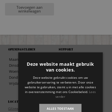
Toevoegen aan
winkelwagen
Openingstijden
Support
Algemene Voorwaarden
Maandag
09:30 – 17:00
Betaalwijze
Deze website maakt gebruik
Dinsdag
09:30 – 17:00
Bezorgen
van cookies.
Woensdag
09:30 – 17:00
Contact
Donderdag
09:30 – 17:00
Deze website gebruikt cookies om uw
Disclaimer
gebruikerservaring te verbeteren. Door onze
Vrijdag
09:30 – 17:00
Garantie
website te gebruiken, stemt u in met alle cookies
in overeenstemming met ons Cookiebeleid.
Lees
Meest gestelde vragen
verder
Privacy
Locatie
Wie zijn wij?
Gilzeweg 17
ALLES TOESTAAN