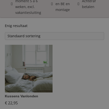
moment 5 á 6
Achteraf
en BE en
weken, excl.
betalen
montage
vakantiesluiting
Enig resultaat
Kussens Vanlonden
€
22,95