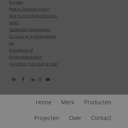
bureau
Wat is Douglas hout?
Wat is een steigerhouten
vide?
Gedeelde slaapkamer
Zo ruim je je kledingkast
op
Klaslokaal of
kinderdagverblijf
inrichten: hoe doe je dat?
Home
Merk
Producten
Projecten
Over
Contact