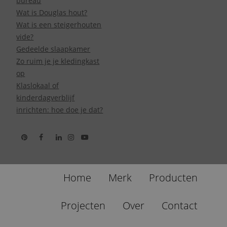
bureau
Wat is Douglas hout?
Wat is een steigerhouten
vide?
Gedeelde slaapkamer
Zo ruim je je kledingkast
op
Klaslokaal of
kinderdagverblijf
inrichten: hoe doe je dat?
Home
Merk
Producten
Projecten
Over
Contact