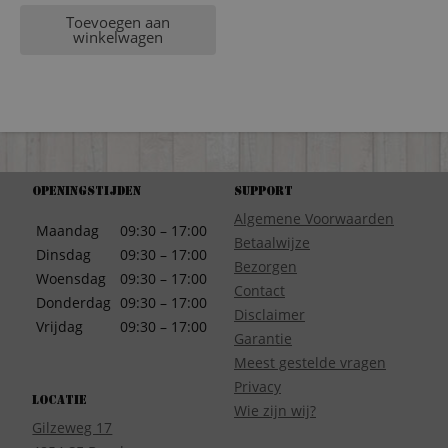
Toevoegen aan
winkelwagen
Openingstijden
Support
Algemene Voorwaarden
Maandag
09:30 – 17:00
Betaalwijze
Dinsdag
09:30 – 17:00
Bezorgen
Woensdag
09:30 – 17:00
Contact
Donderdag
09:30 – 17:00
Disclaimer
Vrijdag
09:30 – 17:00
Garantie
Meest gestelde vragen
Privacy
Locatie
Wie zijn wij?
Gilzeweg 17