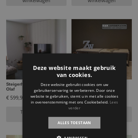
winkelwagen
winkelwagen
Deze website maakt gebruik
van cookies.
Steigerhouten tv-meubel
Steigerhouten tv-meubel
Deze website gebruikt cookies om uw
Olaf
Merel
gebruikerservaring te verbeteren. Door onze
website te gebruiken, stemt u in met alle cookies
€
599,95
€
499,95
in overeenstemming met ons Cookiebeleid.
Lees
verder
Toevoegen aan
Toevoegen aan
winkelwagen
winkelwagen
ALLES TOESTAAN