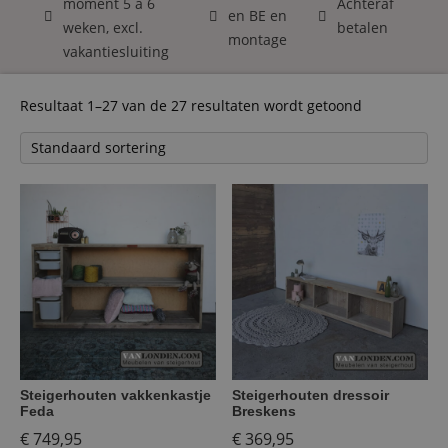
moment 5 á 6
Achteraf
en BE en
weken, excl.
betalen
montage
vakantiesluiting
Resultaat 1–27 van de 27 resultaten wordt getoond
Steigerhouten vakkenkastje
Steigerhouten dressoir
Feda
Breskens
€
749,95
€
369,95