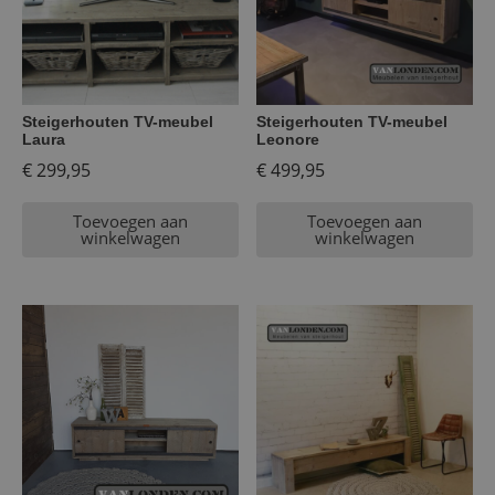
Steigerhouten TV-meubel
Steigerhouten TV-meubel
Laura
Leonore
€
299,95
€
499,95
Toevoegen aan
Toevoegen aan
winkelwagen
winkelwagen