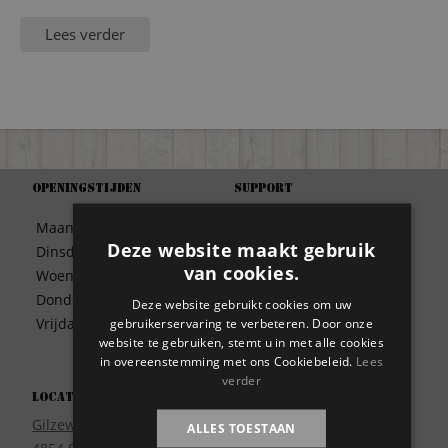
Lees verder
Openingstijden
Support
Algemene Voorwaarden
Maandag
09:30 – 17:00
Betaalwijze
Deze website maakt gebruik
Dinsdag
09:30 – 17:00
Bezorgen
van cookies.
Woensdag
09:30 – 17:00
Contact
Donderdag
09:30 – 17:00
Deze website gebruikt cookies om uw
Disclaimer
Vrijdag
09:30 – 17:00
gebruikerservaring te verbeteren. Door onze
Garantie
website te gebruiken, stemt u in met alle cookies
Meest gestelde vragen
in overeenstemming met ons Cookiebeleid.
Lees
verder
Privacy
Locatie
Wie zijn wij?
Gilzeweg 17
ALLES TOESTAAN