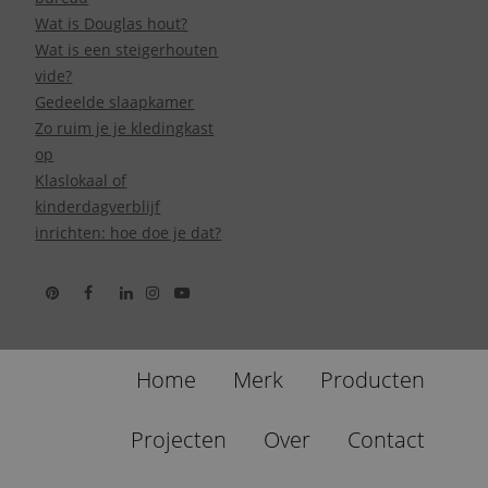
Wat is Douglas hout?
Wat is een steigerhouten
vide?
Gedeelde slaapkamer
Zo ruim je je kledingkast
op
Klaslokaal of
kinderdagverblijf
inrichten: hoe doe je dat?
Home
Merk
Producten
Projecten
Over
Contact