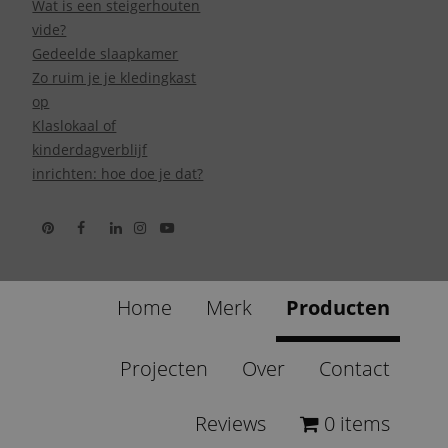
Wat is een steigerhouten
vide?
Gedeelde slaapkamer
Zo ruim je je kledingkast
op
Klaslokaal of
kinderdagverblijf
inrichten: hoe doe je dat?
Home
Merk
Producten
Projecten
Over
Contact
Reviews
0 items