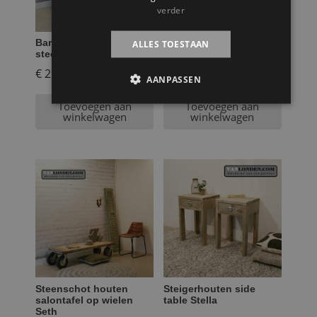
verder
Bartafel Boudewijn van
Eettafel op
ALLES TOESTAAN
steenschot
steigerbuizen Erik
€
299,95
€
799,95
AANPASSEN
Toevoegen aan
Toevoegen aan
winkelwagen
winkelwagen
Steenschot houten
Steigerhouten side
salontafel op wielen
table Stella
Seth