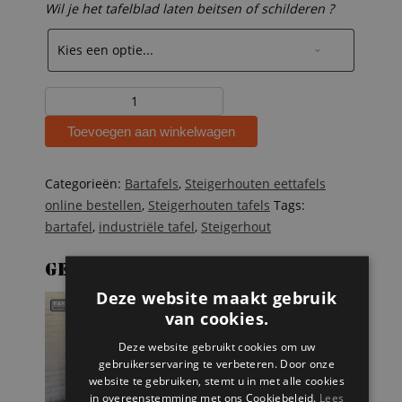
Wil je het tafelblad laten beitsen of schilderen ?
Industriële
tafel
Toevoegen aan winkelwagen
Kjeld
aantal
Categorieën:
Bartafels
,
Steigerhouten eettafels
online bestellen
,
Steigerhouten tafels
Tags:
bartafel
,
industriële tafel
,
Steigerhout
Gerelateerde producten
Deze website maakt gebruik
van cookies.
Deze website gebruikt cookies om uw
gebruikerservaring te verbeteren. Door onze
website te gebruiken, stemt u in met alle cookies
in overeenstemming met ons Cookiebeleid.
Lees