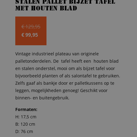
Stalen pallet bijzet tafel
met houten blad
Oorspronkelijke
€
129,95
prijs
€
99,95
Huidige
was:
prijs
€ 129,95.
Vintage industrieel plateau van originele
is:
palletonderdelen. De tafel heeft een houten blad
€ 99,95.
en stalen onderstel, mooi om als bijzet tafel voor
bijvoorbeeld planten of als salontafel te gebruiken.
Zelfs gaaf als bankje door er palletkussens op te
leggen, mogelijkheden genoeg! Geschikt voor
binnen- en buitengebruik.
Formaten:
H: 17,5 cm
B: 120 cm
D: 76 cm