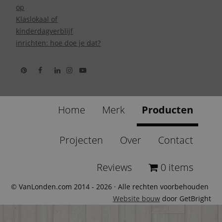
op
Klaslokaal of
kinderdagverblijf
inrichten: hoe doe je dat?
Home
Merk
Producten
Projecten
Over
Contact
Reviews
0 items
© VanLonden.com 2014 - 2026 · Alle rechten voorbehouden
Website bouw
door GetBright