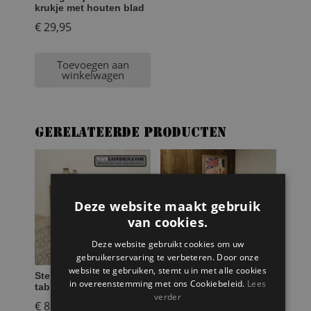
krukje met houten blad
€
29,95
Toevoegen aan
winkelwagen
Gerelateerde producten
Deze website maakt gebruik
van cookies.
Deze website gebruikt cookies om uw
gebruikerservaring te verbeteren. Door onze
website te gebruiken, stemt u in met alle cookies
Steigerhouten side
Eettafel Bastiaan van
in overeenstemming met ons Cookiebeleid.
Lees
table Stella
oude bowlingbaan
verder
€
89,95
€
964,95