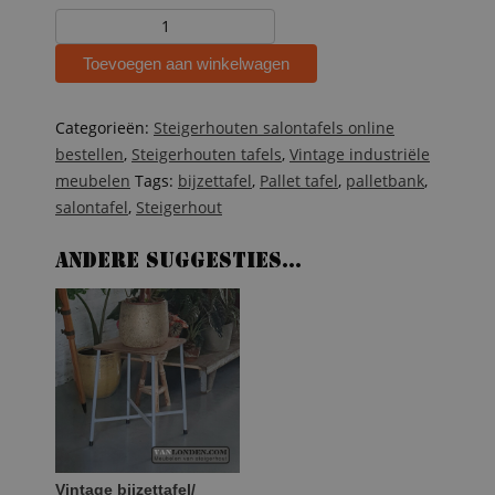
Stalen
pallet
Toevoegen aan winkelwagen
bijzet
tafel
met
Categorieën:
Steigerhouten salontafels online
houten
bestellen
,
Steigerhouten tafels
,
Vintage industriële
blad
meubelen
Tags:
bijzettafel
,
Pallet tafel
,
palletbank
,
aantal
salontafel
,
Steigerhout
Andere suggesties…
Vintage bijzettafel/