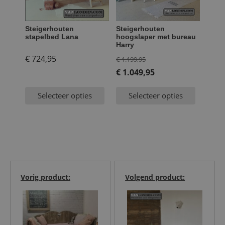
Steigerhouten
Steigerhouten
stapelbed Lana
hoogslaper met bureau
Harry
Oorspronkelijke
€
724,95
€
1.199,95
prijs
€
1.049,95
Huidige
was:
Selecteer opties
Selecteer opties
prijs
€ 1.199,95.
is:
€ 1.049,95.
Vorig product:
Volgend product: