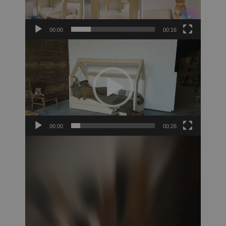
00:00
00:16
Video
Player
00:00
00:26
Video
Player