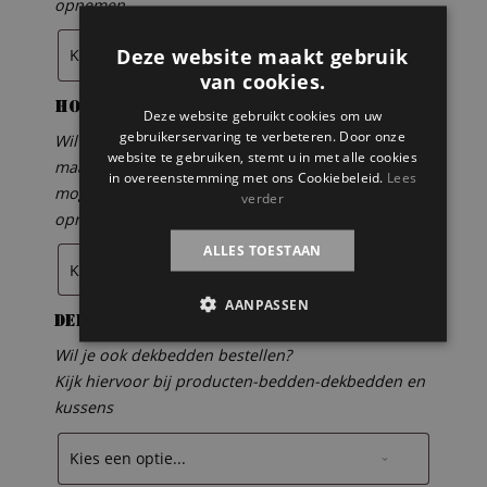
opnemen.
Deze website maakt gebruik
van cookies.
Houten lattenbodem
Deze website gebruikt cookies om uw
gebruikerservaring te verbeteren. Door onze
Wil je er een lattenbodem bij bestellen? Standaard
website te gebruiken, stemt u in met alle cookies
maat is 90 x 200 cm. Andere maten zijn ook
in overeenstemming met ons Cookiebeleid.
Lees
mogelijk, hiervoor kun je contact met ons
verder
opnemen.
ALLES TOESTAAN
AANPASSEN
Dekbedden
Wil je ook dekbedden bestellen?
Kijk hiervoor bij producten-bedden-dekbedden en
kussens