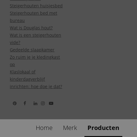
Steigerhouten huisjesbed
Steigerhouten bed met
bureau
Wat is Douglas hout?
Wat is een steigerhouten
vide?
Gedeelde slaapkamer
Zo ruim je je kledingkast
op
Klaslokaal of
kinderdagverblijf
inrichten: hoe doe je dat?
Home
Merk
Producten