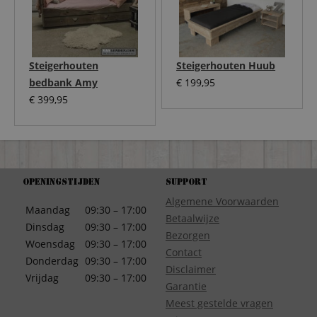
Steigerhouten
Steigerhouten Huub
bedbank Amy
€
199,95
€
399,95
Openingstijden
Support
Algemene Voorwaarden
Maandag
09:30 – 17:00
Betaalwijze
Dinsdag
09:30 – 17:00
Bezorgen
Woensdag
09:30 – 17:00
Contact
Donderdag
09:30 – 17:00
Disclaimer
Vrijdag
09:30 – 17:00
Garantie
Meest gestelde vragen