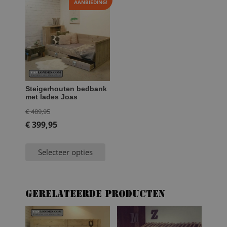
AANBIEDING!
Steigerhouten bedbank
met lades Joas
Oorspronkelijke
€
489,95
prijs
€
399,95
Huidige
was:
prijs
€ 489,95.
Selecteer opties
is:
€ 399,95.
Gerelateerde producten