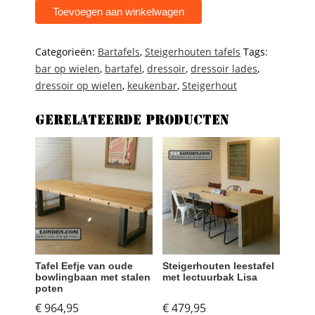
bar
Toevoegen aan winkelwagen
sjef
aantal
Categorieën:
Bartafels
,
Steigerhouten tafels
Tags:
bar op wielen
,
bartafel
,
dressoir
,
dressoir lades
,
dressoir op wielen
,
keukenbar
,
Steigerhout
Gerelateerde producten
Tafel Eefje van oude
Steigerhouten leestafel
bowlingbaan met stalen
met lectuurbak Lisa
poten
€
964,95
€
479,95