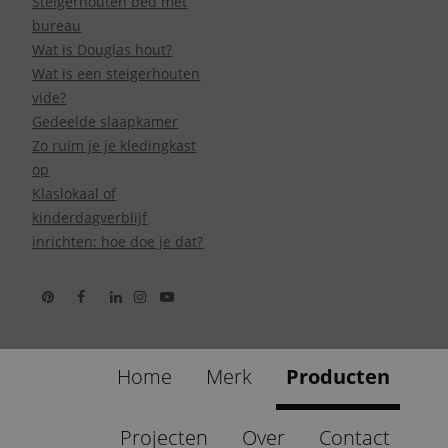
Steigerhouten bed met
bureau
Wat is Douglas hout?
Wat is een steigerhouten
vide?
Gedeelde slaapkamer
Zo ruim je je kledingkast
op
Klaslokaal of
kinderdagverblijf
inrichten: hoe doe je dat?
Home
Merk
Producten
Projecten
Over
Contact