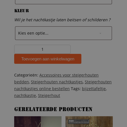
Kleur
Wil je het nachtkastje laten beitsen of schilderen ?
Steigerhouten
nachtkastje
Toevoegen aan winkelwagen
Megan
aantal
Categorieën:
Accessoires voor steigerhouten
bedden
,
Steigerhouten nachtkastjes
,
Steigerhouten
nachtkastjes online bestellen
Tags:
bijzettafeltje
,
nachtkastje
,
Steigerhout
Gerelateerde producten