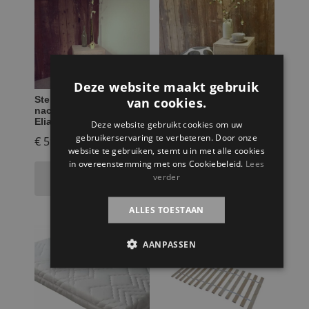
Deze website maakt gebruik
van cookies.
Steigerhouten
Steigerhouten tafeltje
nachtkastje en krukje
Tijn
Elias
Deze website gebruikt cookies om uw
gebruikerservaring te verbeteren. Door onze
€
59,95
€
59,95
website te gebruiken, stemt u in met alle cookies
in overeenstemming met ons Cookiebeleid.
Lees
Toevoegen aan
Toevoegen aan
verder
winkelwagen
winkelwagen
ALLES TOESTAAN
AANPASSEN