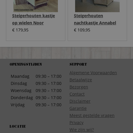
Steigerhouten kastje
Steigerhouten
op wielen Noor
nachtkastje Annabel
€
179,95
€
109,95
Openingstijden
Support
Algemene Voorwaarden
Maandag
09:30 – 17:00
Betaalwijze
Dinsdag
09:30 – 17:00
Bezorgen
Woensdag
09:30 – 17:00
Contact
Donderdag
09:30 – 17:00
Disclaimer
Vrijdag
09:30 – 17:00
Garantie
Meest gestelde vragen
Privacy
Locatie
Wie zijn wij?