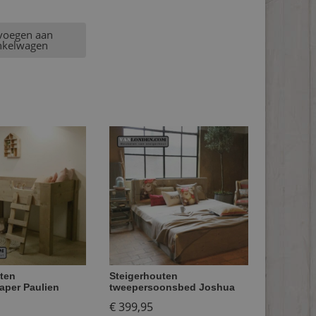
voegen aan
nkelwagen
ten
Steigerhouten
aper Paulien
tweepersoonsbed Joshua
€
399,95