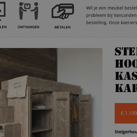
Wil je een meubel bestel
probleem bij VanLonden. 
bestelling. Onze koerier
St
ho
kas
Ka
€
1.199
Steigerho