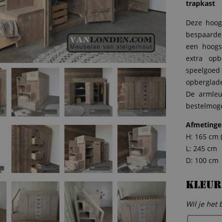
trapkast
Deze hoog
bespaarder
een hoogs
extra opb
speelgoed 
opberglade 
De armleu
bestelmoge
Afmetinge
H: 165 cm (
L: 245 cm
D: 100 cm
Kleur
Wil je het 