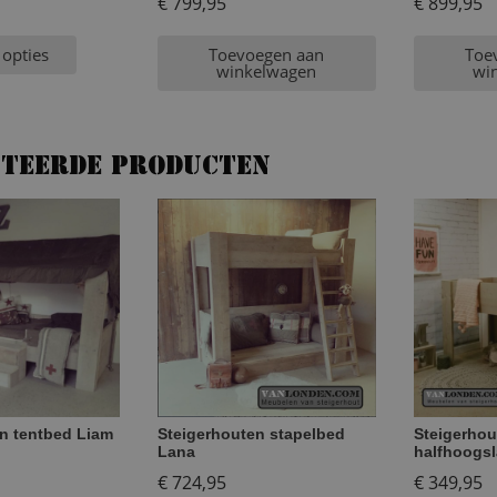
€
799,95
€
899,95
 opties
Toevoegen aan
Toe
winkelwagen
wi
ateerde producten
n tentbed Liam
Steigerhouten stapelbed
Steigerhou
Lana
halfhoogsl
€
724,95
€
349,95