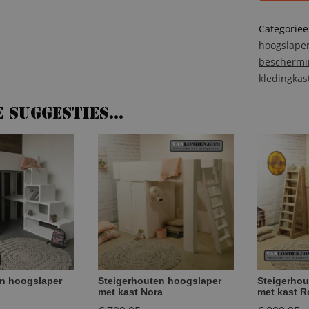
kasten
en
Categorie
trapkast
hoogslape
Karel
beschermi
aantal
kledingkas
e suggesties…
en hoogslaper
Steigerhouten hoogslaper
Steigerhou
met kast Nora
met kast R