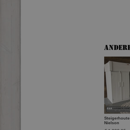
Ander
Steigerhout
Nielson