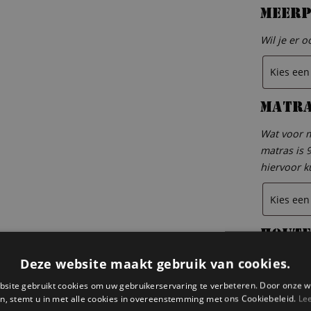
Meerp
Wil je er 
Matr
Wat voor m
matras is 
hiervoor k
Houte
Wil je er 
Deze website maakt gebruik van cookies.
200 cm. An
site gebruikt cookies om uw gebruikerservaring te verbeteren. Door onze w
contact m
n, stemt u in met alle cookies in overeenstemming met ons Cookiebeleid.
Le