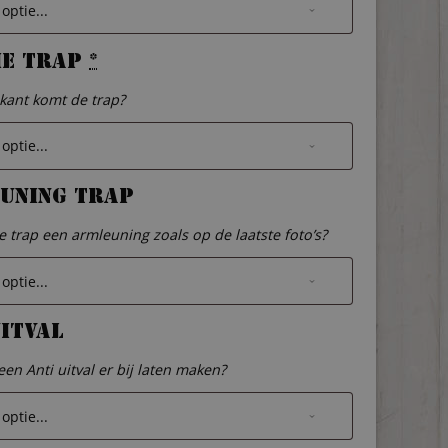
ie Trap
*
kant komt de trap?
uning trap
de trap een armleuning zoals op de laatste foto’s?
uitval
een Anti uitval er bij laten maken?