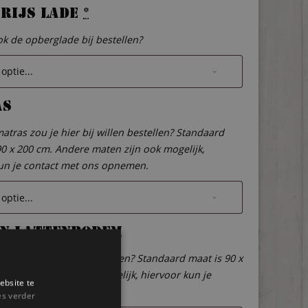
rijs lade
*
ook de opberglade bij bestellen?
as
atras zou je hier bij willen bestellen? Standaard
90 x 200 cm. Andere maten zijn ook mogelijk,
un je contact met ons opnemen.
n lattenbodem
een lattenbodem bij bestellen? Standaard maat is 90 x
dere maten zijn ook mogelijk, hiervoor kun je
ebsite te
et ons opnemen.
es verder