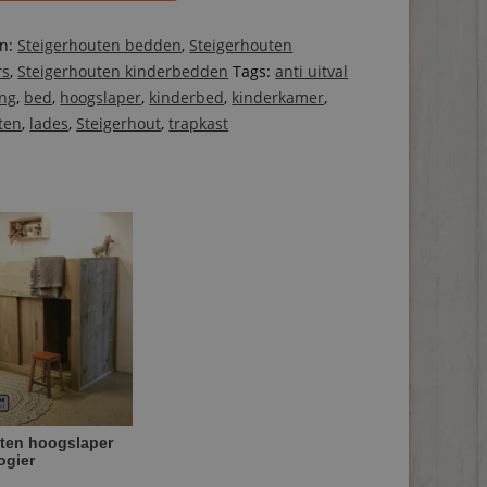
ën:
Steigerhouten bedden
,
Steigerhouten
rs
,
Steigerhouten kinderbedden
Tags:
anti uitval
ng
,
bed
,
hoogslaper
,
kinderbed
,
kinderkamer
,
ten
,
lades
,
Steigerhout
,
trapkast
ten hoogslaper
ogier