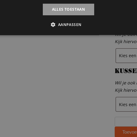
ALLES TOESTAAN
Dekbe
AANPASSEN
Wil je ook
Kijk hierv
Kusse
Wil je ook
Kijk hierv
Steigerhou
hoogslape
Toevoe
met