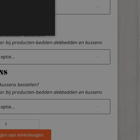
dden
 dekbedden bestellen?
oor bij producten-bedden-dekbedden en kussens
ns
 kussens bestellen?
oor bij producten-bedden-dekbedden en kussens
ten
r
gen aan winkelwagen