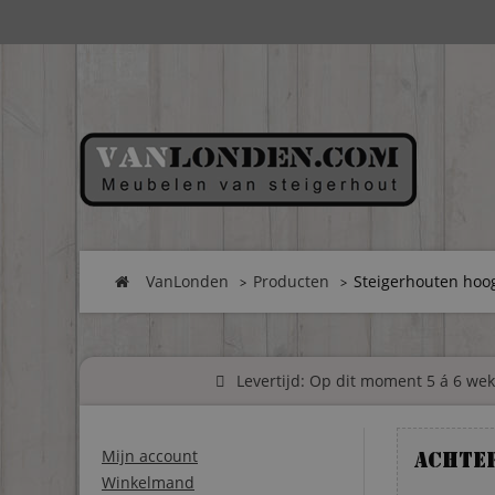
VanLonden
Producten
Steigerhouten hoog
Levertijd: Op dit moment 5 á 6 weke
Mijn account
Achte
Winkelmand