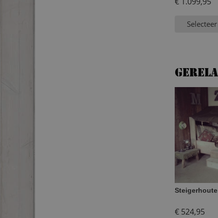
€
1.099,95
Selecteer
Gerel
Steigerhoute
€
524,95