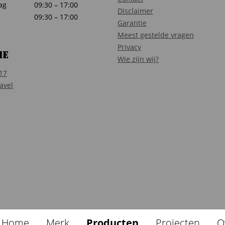
ag
09:30 – 17:00
Disclaimer
09:30 – 17:00
Garantie
Meest gestelde vragen
Privacy
ie
Wie zijn wij?
17
avel
Home
Merk
Producten
Projecten
O