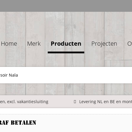
Home
Merk
Producten
Projecten
O
soir Nala
n, excl. vakantiesluiting
Levering NL en BE en mon
raf betalen