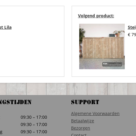
Volgend product:
t Lila
Ste
€
79
ngstijden
Support
Algemene Voorwaarden
g
09:30 – 17:00
Betaalwijze
09:30 – 17:00
Bezorgen
g
09:30 – 17:00
Contact