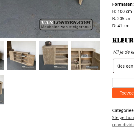
Formaten:
H: 100 cm
B: 205 cm
D: 41 cm
Kleur
Wil je de k
Steigerhou
dressoir
Toevoe
Nala
aantal
Categorie
Steigerhou
roomdivid