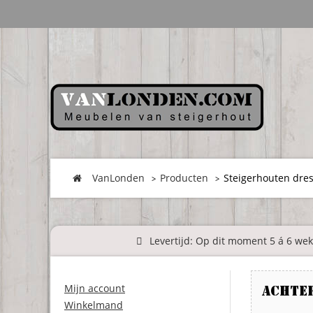
VanLonden
Producten
Steigerhouten dres
Levertijd: Op dit moment 5 á 6 weke
Mijn account
Achte
Winkelmand