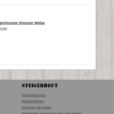
igerhouten dressoir Midas
9,95
Steigerhout
Kinderbureau
Kinderkamer
Kussens op maat
Maatwerk steigerhouten meubelen