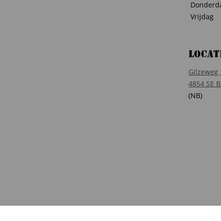
Donderd
Vrijdag
Locat
Gilzeweg 
4854 SE B
(NB)