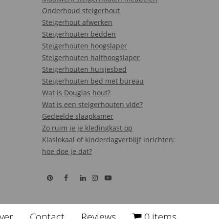
Onderhoud steigerhout
Steigerhout afwerken
Steigerhouten bedden
Steigerhouten hoogslaper
Steigerhouten halfhoogslaper
Steigerhouten huisjesbed
Steigerhouten bed met bureau
Wat is Douglas hout?
Wat is een steigerhouten vide?
Gedeelde slaapkamer
Zo ruim je je kledingkast op
Klaslokaal of kinderdagverblijf inrichten:
hoe doe je dat?
ver
Contact
Reviews
0 items