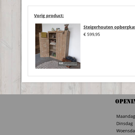
Vorig product:
Steigerhouten opbergkas
€
599,95
Openi
Maanda
Dinsdag
Woensda