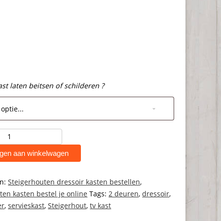
ast laten beitsen of schilderen ?
ten
gen aan winkelwagen
ën:
Steigerhouten dressoir kasten bestellen
,
ten kasten bestel je online
Tags:
2 deuren
,
dressoir
,
er
,
servieskast
,
Steigerhout
,
tv kast