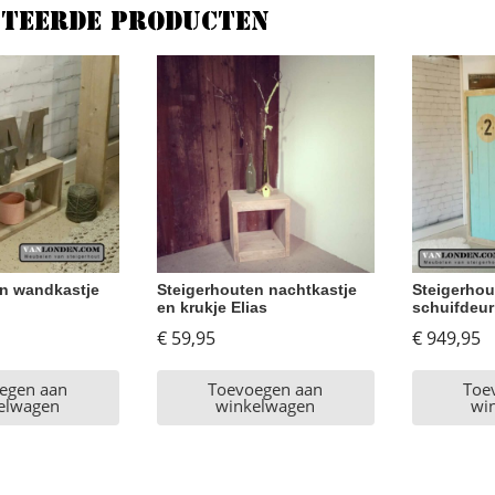
ateerde producten
en wandkastje
Steigerhouten nachtkastje
Steigerhou
en krukje Elias
schuifdeur
€
59,95
€
949,95
egen aan
Toevoegen aan
Toe
elwagen
winkelwagen
wi