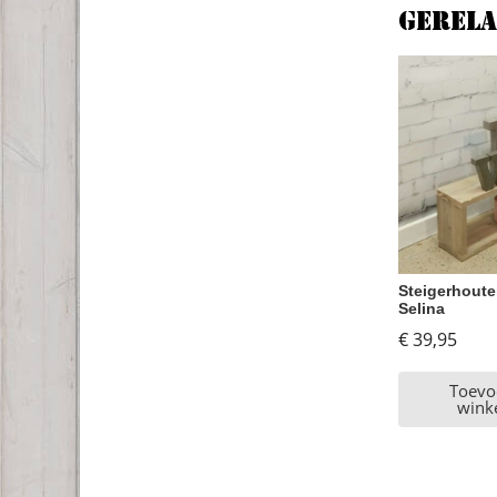
Gerel
Steigerhout
Selina
€
39,95
Toevo
wink