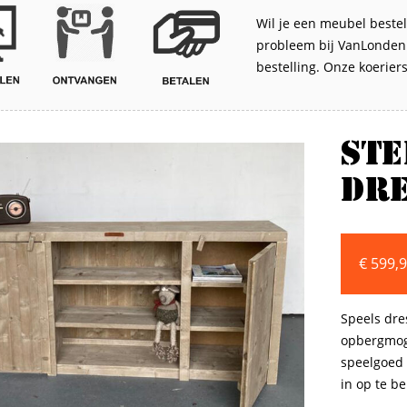
Wil je een meubel bestel
probleem bij VanLonden. 
bestelling. Onze koerier
St
dre
€
599,
Speels dre
opbergmoge
speelgoed 
in op te b