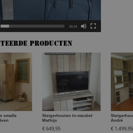
00:16
ateerde producten
n smalle
Steigerhouten tv-meubel
Steigerhou
Sven
Mathijs
André
€
649,95
€
1.499,95