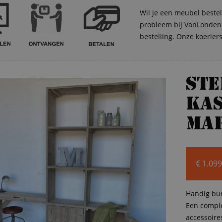
Wil je een meubel bestel
probleem bij VanLonden. 
bestelling. Onze koerier
St
kas
Ma
€
1.099
Handig bur
Een comple
accessoire