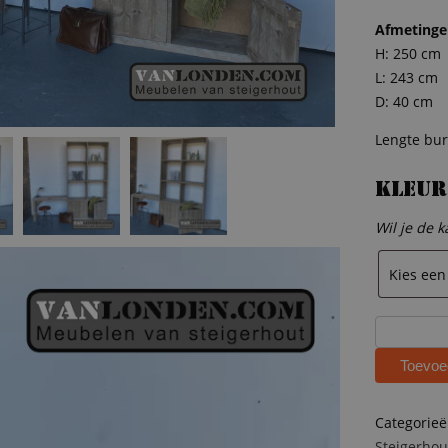
Afmetinge
H: 250 cm
L: 243 cm
D: 40 cm
Lengte bu
Kleur
Wil je de k
Steigerhou
kast
Toevoe
met
bureau
Marion
Categorie
aantal
Steigerhou