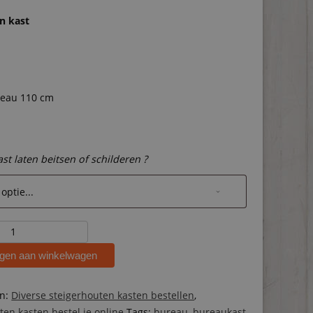
n kast
reau 110 cm
ast laten beitsen of schilderen ?
ten
gen aan winkelwagen
ën:
Diverse steigerhouten kasten bestellen
,
ten kasten bestel je online
Tags:
bureau
,
bureaukast
,