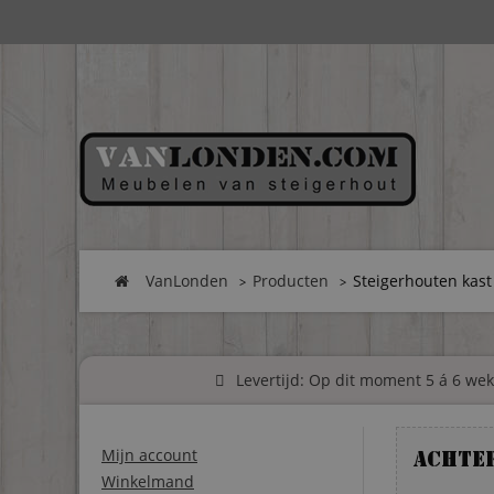
VanLonden
Producten
Steigerhouten kas
Levertijd: Op dit moment 5 á 6 weke
Mijn account
Achte
Winkelmand