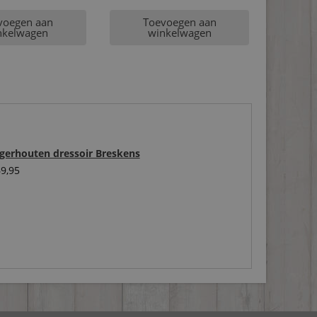
voegen aan
Toevoegen aan
nkelwagen
winkelwagen
igerhouten dressoir Breskens
9,95