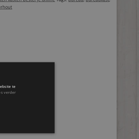
erhout
ebsite te
es verder