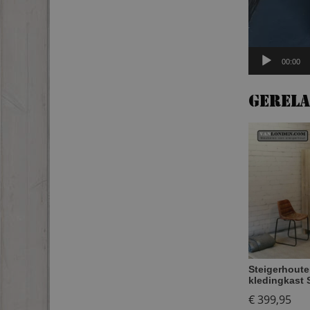
00:00
Gerel
Steigerhoute
kledingkast 
€
399,95