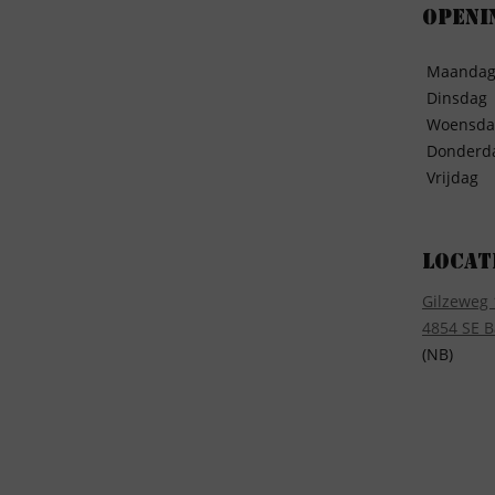
Openi
Maanda
Dinsdag
Woensda
Donderd
Vrijdag
Locat
Gilzeweg 
4854 SE B
(NB)