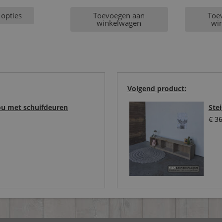
 opties
Toevoegen aan
Toe
winkelwagen
wi
Volgend product:
lou met schuifdeuren
Ste
€
36