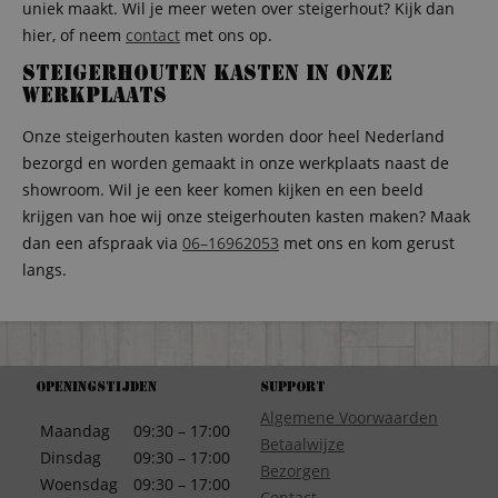
uniek maakt. Wil je meer weten over steigerhout? Kijk dan
hier, of neem
contact
met ons op.
Steigerhouten kasten in onze
werkplaats
Onze steigerhouten kasten worden door heel Nederland
bezorgd en worden gemaakt in onze werkplaats naast de
showroom. Wil je een keer komen kijken en een beeld
krijgen van hoe wij onze steigerhouten kasten maken? Maak
dan een afspraak via
06–16962053
met ons en kom gerust
langs.
Openingstijden
Support
Algemene Voorwaarden
Maandag
09:30 – 17:00
Betaalwijze
Dinsdag
09:30 – 17:00
Bezorgen
Woensdag
09:30 – 17:00
Contact