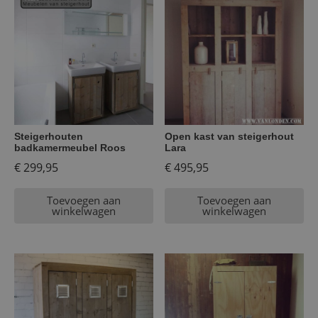
Steigerhouten
Open kast van steigerhout
badkamermeubel Roos
Lara
€
299,95
€
495,95
Toevoegen aan
Toevoegen aan
winkelwagen
winkelwagen