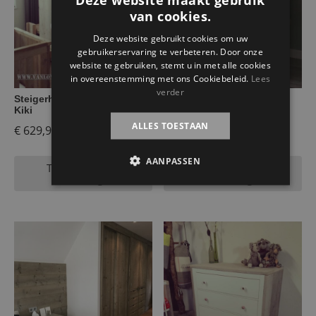
van cookies.
Deze website gebruikt cookies om uw
gebruikerservaring te verbeteren. Door onze
website te gebruiken, stemt u in met alle cookies
in overeenstemming met ons Cookiebeleid.
Lees
verder
Steigerhouten kledingkast
Steigerhouten commode
Kiki
Cato
ALLES TOESTAAN
€
629,95
€
549,95
AANPASSEN
Toevoegen aan
Toevoegen aan
winkelwagen
winkelwagen