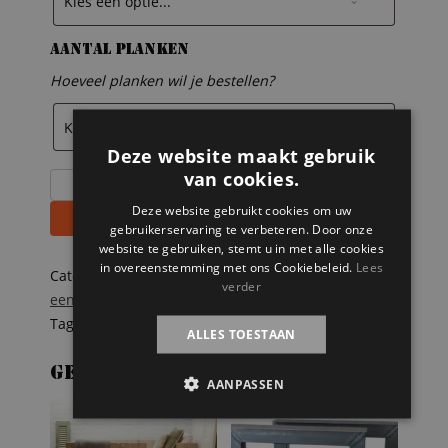
Aantal planken
Hoeveel planken wil je bestellen?
Deze website maakt gebruik
van cookies.
Leren
plankendragers
Deze website gebruikt cookies om uw
Toevoegen aan winkelwagen
aantal
gebruikerservaring te verbeteren. Door onze
website te gebruiken, stemt u in met alle cookies
in overeenstemming met ons Cookiebeleid.
Lees
Categorieën:
Onze splinternieuwe meubelen op
verder
een rij
,
Steigerhouten accessoires online bestellen
Tags:
Steigerhout
,
wanddecoratie
,
wandkastje
ALLES TOESTAAN
Gerelateerde producten
AANPASSEN