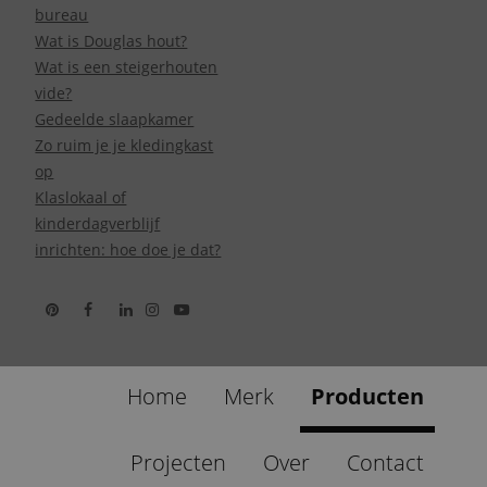
bureau
Wat is Douglas hout?
Wat is een steigerhouten
vide?
Gedeelde slaapkamer
Zo ruim je je kledingkast
op
Klaslokaal of
kinderdagverblijf
inrichten: hoe doe je dat?
Home
Merk
Producten
Projecten
Over
Contact