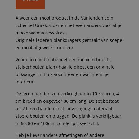
Huidige
was:
prijs
€ 29,95.
Alweer een mooi product in de Vanlonden.com
is:
collectie! Uniek, stoer en net even anders voor al je
€ 19,95.
mooie woonaccessoires.
Originele lederen plankdragers gemaakt van soepel
en mooi afgewerkt rundleer.
Vooral in combinatie met een mooie robuuste
steigerhouten plank haal je direct een originele
blikvanger in huis voor sfeer en warmte in je
interieur.
De leren banden zijn verkrijgbaar in 10 kleuren, 4
cm breed en ongeveer 86 cm lang. De set bestaat
uit 2 leren banden, incl. bevestigingsmateriaal,
stoere bouten en pluggen. De plank is verkrijgbaar
in 60, 80 en 100cm. zonder prijsverschil.
Heb je liever andere afmetingen of andere