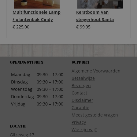
Multifunctionele Lamp
Kerstboom van
/ plantenbak Cindy
steigerhout Santa
€
225,00
€
99,95
Openingstijden
Support
Algemene Voorwaarden
Maandag
09:30 – 17:00
Betaalwijze
Dinsdag
09:30 – 17:00
Bezorgen
Woensdag
09:30 – 17:00
Contact
Donderdag
09:30 – 17:00
Disclaimer
Vrijdag
09:30 – 17:00
Garantie
Meest gestelde vragen
Privacy
Locatie
Wie zijn wij?
Gilzeweg 17