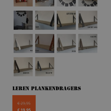
Leren plankendragers
Oorspronkelijke
€
29,95
prijs
€
19,95