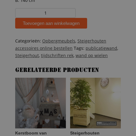
B: 140 cm
Steigerhouten
publicatiewand
Toevoegen aan winkelwagen
op
wielen
aantal
Categorieën:
Opbergmeubels
,
Steigerhouten
accessoires online bestellen
Tags:
publicatiewand
,
Steigerhout
,
tijdschriften rek
,
wand op wielen
Gerelateerde producten
Kerstboom van
Steigerhouten