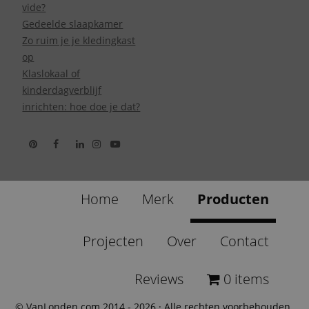
vide?
Gedeelde slaapkamer
Zo ruim je je kledingkast
op
Klaslokaal of
kinderdagverblijf
inrichten: hoe doe je dat?
Home
Merk
Producten
Projecten
Over
Contact
Reviews
0 items
© VanLonden.com 2014 - 2026 · Alle rechten voorbehouden