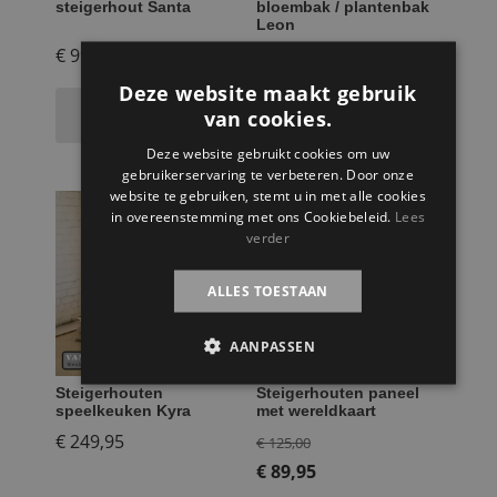
steigerhout Santa
bloembak / plantenbak
Leon
€
99,95
€
149,95
Deze website maakt gebruik
Toevoegen aan
Toevoegen aan
van cookies.
winkelwagen
winkelwagen
Deze website gebruikt cookies om uw
gebruikerservaring te verbeteren. Door onze
website te gebruiken, stemt u in met alle cookies
AANBIEDING!
in overeenstemming met ons Cookiebeleid.
Lees
verder
ALLES TOESTAAN
AANPASSEN
Steigerhouten
Steigerhouten paneel
speelkeuken Kyra
met wereldkaart
Oorspronkelijke
€
249,95
€
125,00
prijs
€
89,95