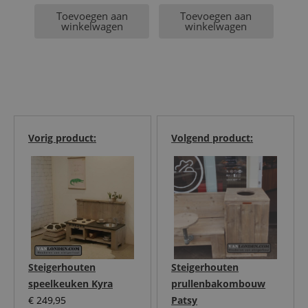
Huidige
was:
Toevoegen aan
Toevoegen aan
prijs
€ 125,00.
winkelwagen
winkelwagen
is:
€ 89,95.
Vorig product:
Volgend product:
Steigerhouten
Steigerhouten
speelkeuken Kyra
prullenbakombouw
€
249,95
Patsy