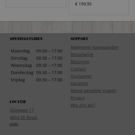
€
199,95
Openingstijden
Support
Algemene Voorwaarden
Maandag
09:30 – 17:00
Betaalwijze
Dinsdag
09:30 – 17:00
Bezorgen
Woensdag
09:30 – 17:00
Contact
Donderdag
09:30 – 17:00
Disclaimer
Vrijdag
09:30 – 17:00
Garantie
Meest gestelde vragen
Privacy
Locatie
Wie zijn wij?
Gilzeweg 17
4854 SE Bavel
(NB)