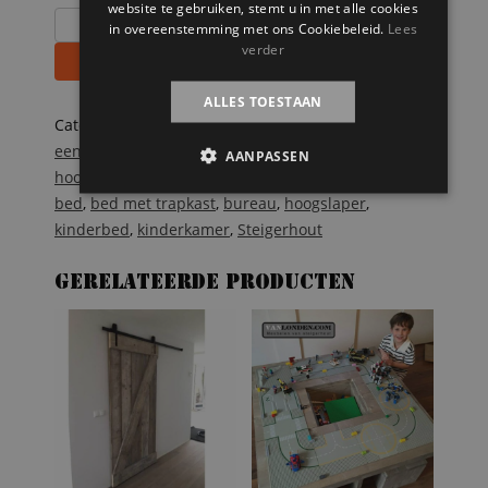
website te gebruiken, stemt u in met alle cookies
Steigerhouten
in overeenstemming met ons Cookiebeleid.
Lees
hoogslaper
verder
Toevoegen aan winkelwagen
Aukje
aantal
ALLES TOESTAAN
Categorieën:
Onze splinternieuwe meubelen op
een rij
,
Steigerhouten bedden
,
Steigerhouten
AANPASSEN
hoogslapers
,
Steigerhouten kinderbedden
Tags:
bed
,
bed met trapkast
,
bureau
,
hoogslaper
,
kinderbed
,
kinderkamer
,
Steigerhout
Gerelateerde producten