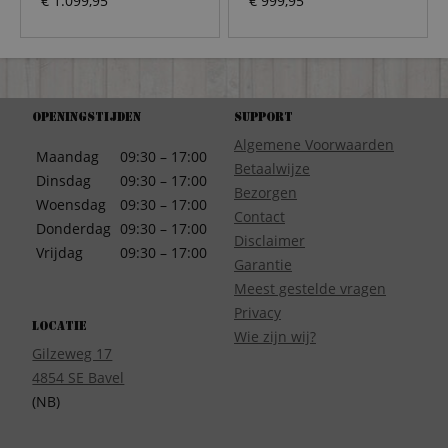
€
1.099,95
€
999,95
Openingstijden
Support
Algemene Voorwaarden
Maandag
09:30 – 17:00
Betaalwijze
Dinsdag
09:30 – 17:00
Bezorgen
Woensdag
09:30 – 17:00
Contact
Donderdag
09:30 – 17:00
Disclaimer
Vrijdag
09:30 – 17:00
Garantie
Meest gestelde vragen
Privacy
Locatie
Wie zijn wij?
Gilzeweg 17
4854 SE Bavel
(NB)