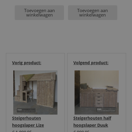
Huidige
was:
Toevoegen aan
Toevoegen aan
prijs
€ 599,95.
winkelwagen
winkelwagen
is:
€ 524,95.
Vorig product:
Volgend product:
Steigerhouten
Steigerhouten half
hoogslaper Lize
hoogslaper Duuk