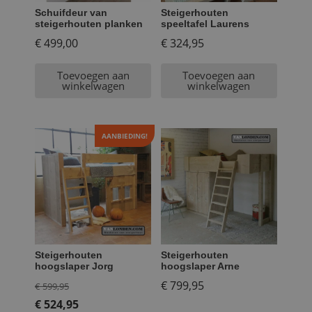
Schuifdeur van
Steigerhouten
steigerhouten planken
speeltafel Laurens
€
499,00
€
324,95
Toevoegen aan
Toevoegen aan
winkelwagen
winkelwagen
AANBIEDING!
Steigerhouten
Steigerhouten
hoogslaper Jorg
hoogslaper Arne
Oorspronkelijke
€
799,95
€
599,95
prijs
€
524,95