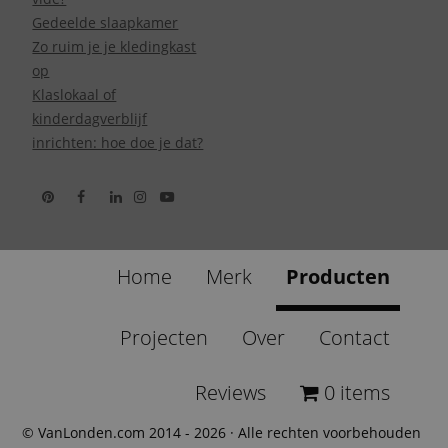
Gedeelde slaapkamer
Zo ruim je je kledingkast
op
Klaslokaal of
kinderdagverblijf
inrichten: hoe doe je dat?
Home
Merk
Producten
Projecten
Over
Contact
Reviews
0 items
© VanLonden.com 2014 - 2026 · Alle rechten voorbehouden