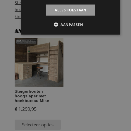
Steigerhouten vergadertafels
Tags:
bureau
,
hoekbureau
,
hoogslaper
,
kast
,
kinderbed
,
ALLES TOESTAAN
kinderkamer
,
onbehandeld hout
,
Steigerhout
,
trap
AANPASSEN
Andere suggesties…
Steigerhouten
hoogslaper met
hoekbureau Mike
€
1.299,95
Selecteer opties