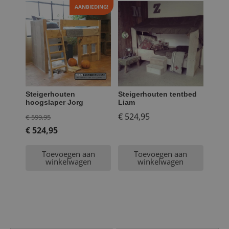
AANBIEDING!
Steigerhouten
Steigerhouten tentbed
hoogslaper Jorg
Liam
Oorspronkelijke
€
524,95
€
599,95
prijs
€
524,95
Huidige
was:
Toevoegen aan
Toevoegen aan
prijs
€ 599,95.
winkelwagen
winkelwagen
is:
€ 524,95.