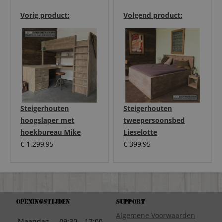
Vorig product:
Volgend product:
Steigerhouten
Steigerhouten
hoogslaper met
tweepersoonsbed
hoekbureau Mike
Lieselotte
€
1.299,95
€
399,95
Openingstijden
Support
Algemene Voorwaarden
Maandag
09:30 – 17:00