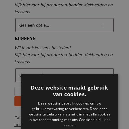
Kijk hiervoor bij producten-bedden-dekbedden en
kussens
Kussens
Wil je ook kussens bestellen?
Kijk hiervoor bij producten-bedden-dekbedden en
kussens
Deze website maakt gebruik
Steigerhouten
van cookies.
hoogslaper
Toevoegen aan winkelwagen
Deze website gebruikt cookies om uw
met
gebruikerservaring te verbeteren. Door onze
hoekbureau
website te gebruiken, stemt u in met alle cookies
Marcel
Categorieën:
Steigerhouten bedden
,
Steigerhouten
in overeenstemming met ons Cookiebeleid.
Lees
aantal
hoogslapers
,
Steigerhouten kinderbedden
,
verder