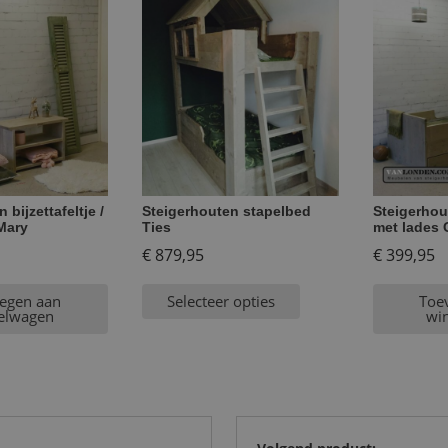
 bijzettafeltje /
Steigerhouten stapelbed
Steigerhou
Mary
Ties
met lades 
€
879,95
€
399,95
egen aan
Selecteer opties
Toe
elwagen
wi