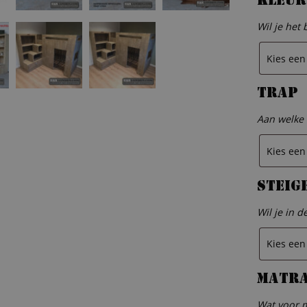
Kleur
Wil je het 
Trap
Aan welke 
Steig
Wil je in 
Matr
Wat voor m