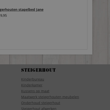
igerhouten stapelbed Jane
9,95
Steigerhout
Kinderbureau
Kinderkamer
Kussens op maat
Maatwerk steigerhouten meubelen
Onderhoud steigerhout
Steigerhout afwerken