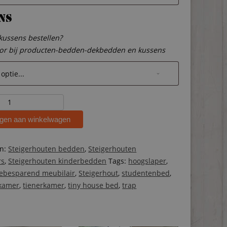
ns
 kussens bestellen?
oor bij producten-bedden-dekbedden en kussens
ten
r
gen aan winkelwagen
ën:
Steigerhouten bedden
,
Steigerhouten
rs
,
Steigerhouten kinderbedden
Tags:
hoogslaper
,
ebesparend meubilair
,
Steigerhout
,
studentenbed
,
kamer
,
tienerkamer
,
tiny house bed
,
trap