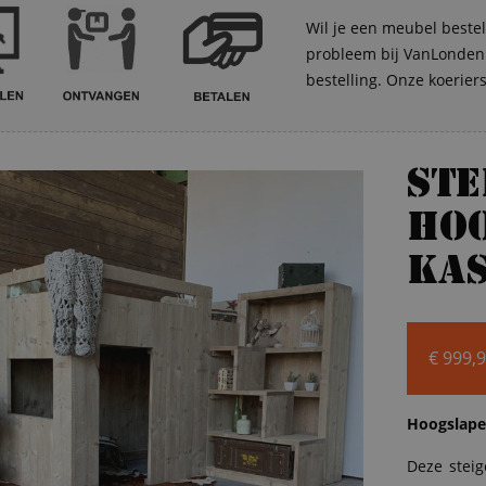
Wil je een meubel bestel
probleem bij VanLonden. 
bestelling. Onze koerier
St
ho
kas
€
999,
Hoogslaper
Deze steig