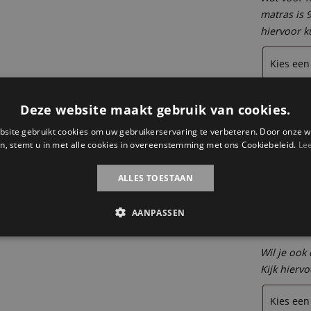
matras is 
hiervoor k
Houte
Deze website maakt gebruik van cookies.
Wil je er 
site gebruikt cookies om uw gebruikerservaring te verbeteren. Door onze w
200 cm. An
n, stemt u in met alle cookies in overeenstemming met ons Cookiebeleid.
Le
contact m
ALLES TOESTAAN
AANPASSEN
Dekbe
Wil je ook
Kijk hierv