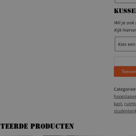
Kusse
Wil je ook
Kijk hierv
Steigerhou
hoogslape
Toevoe
met
kast
Josje
Categorie
aantal
hoogslape
kast
,
ruimt
studenten
ateerde producten