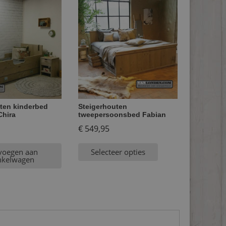
ten kinderbed
Steigerhouten
Chira
tweepersoonsbed Fabian
€
549,95
voegen aan
Selecteer opties
nkelwagen