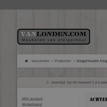
VanLonden
Producten
Steigerhouten hoog
Levertijd: Op dit moment 5 á 6 weke
Mijn account
Achte
Winkelmand