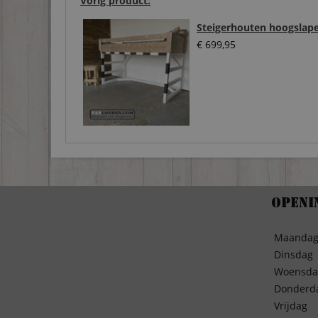
Vorig product:
Steigerhouten hoogslape
€
699,95
Openi
Maanda
Dinsdag
Woensda
Donderd
Vrijdag