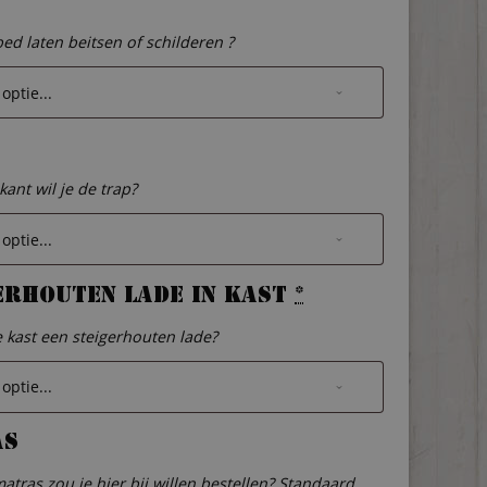
bed laten beitsen of schilderen ?
kant wil je de trap?
erhouten lade in kast
*
de kast een steigerhouten lade?
as
atras zou je hier bij willen bestellen? Standaard