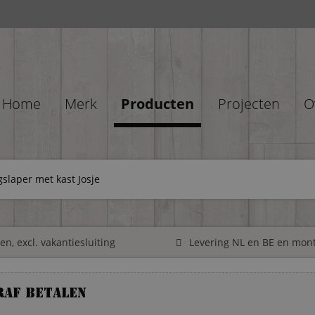
Home
Merk
Producten
Projecten
O
slaper met kast Josje
n, excl. vakantiesluiting
Levering NL en BE en mon
raf betalen