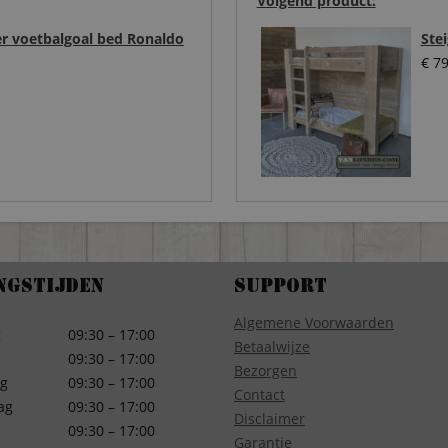
Volgend product:
r voetbalgoal bed Ronaldo
Ste
€
79
ngstijden
Support
Algemene Voorwaarden
g
09:30 – 17:00
Betaalwijze
09:30 – 17:00
Bezorgen
g
09:30 – 17:00
Contact
ag
09:30 – 17:00
Disclaimer
09:30 – 17:00
Garantie