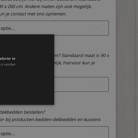
90 x 200 cm. Andere maten zijn ook mogelijk,
un je contact met ons opnemen.
n lattenbodem
een lattenbodem bij bestellen? Standaard maat is 90 x
ebsite te
dere maten zijn ook mogelijk, hiervoor kun je
es verder
et ons opnemen.
dden
 dekbedden bestellen?
oor bij producten-bedden-dekbedden en kussens