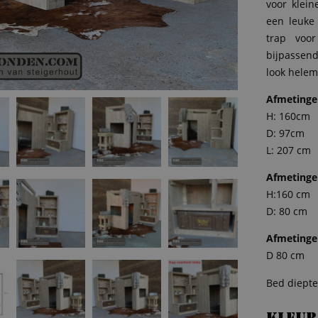
voor klei
een leuke 
trap voo
bijpassend
look helem
Afmetinge
H: 160cm
D: 97cm
L: 207 cm
Afmetinge
H:160 cm
D: 80 cm
Afmetinge
D 80 cm
Bed diepte 