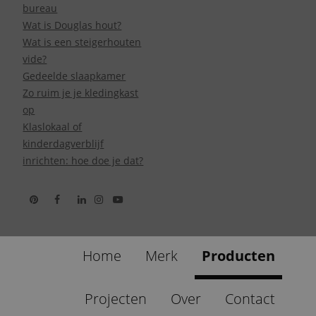
bureau
Wat is Douglas hout?
Wat is een steigerhouten
vide?
Gedeelde slaapkamer
Zo ruim je je kledingkast
op
Klaslokaal of
kinderdagverblijf
inrichten: hoe doe je dat?
Home
Merk
Producten
Projecten
Over
Contact