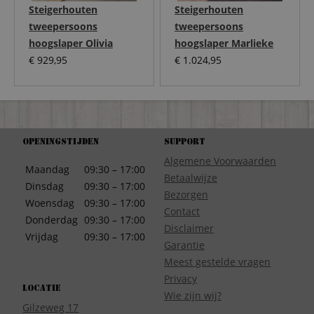
Steigerhouten
Steigerhouten
tweepersoons
tweepersoons
hoogslaper Olivia
hoogslaper Marlieke
€
929,95
€
1.024,95
Openingstijden
Support
Algemene Voorwaarden
Maandag
09:30 – 17:00
Betaalwijze
Dinsdag
09:30 – 17:00
Bezorgen
Woensdag
09:30 – 17:00
Contact
Donderdag
09:30 – 17:00
Disclaimer
Vrijdag
09:30 – 17:00
Garantie
Meest gestelde vragen
Privacy
Locatie
Wie zijn wij?
Gilzeweg 17