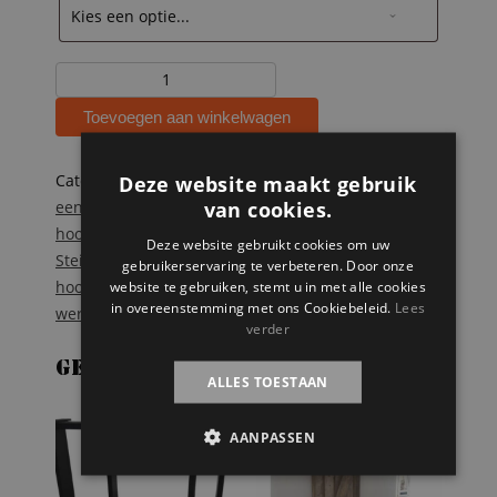
Steigerhouten
hoogslaper
Toevoegen aan winkelwagen
met
landkaart
Fosse
Categorieën:
Onze splinternieuwe meubelen op
Deze website maakt gebruik
van cookies.
aantal
een rij
,
Steigerhouten bedden
,
Steigerhouten
hoogslapers
,
Steigerhouten kinderbedden
,
Deze website gebruikt cookies om uw
Steigerhouten tweepersoonsbedden
Tags:
gebruikerservaring te verbeteren. Door onze
hoogslaper
,
kinderbed
,
kinderkamer
,
Steigerhout
,
website te gebruiken, stemt u in met alle cookies
in overeenstemming met ons Cookiebeleid.
Lees
wereldkaart
verder
Gerelateerde producten
ALLES TOESTAAN
AANPASSEN