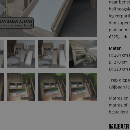
naar bened
halfhoogsl
logeerpart
dan supers
plateau me
€225,- , d
Maten
H: 204 cm 
B: 270 cm
D: 220 cm (
Trap diept
Glijbaan l
Matras en 
matras of 
bestellen!
Kleur