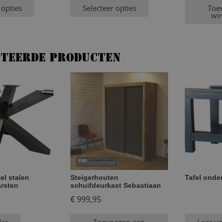
 opties
Selecteer opties
Toe
wi
ateerde producten
el stalen
Steigerhouten
Tafel onder
rsten
schuifdeurkast Sebastiaan
€
999,95