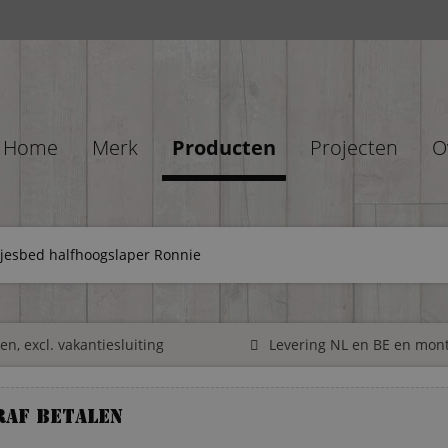
Home
Merk
Producten
Projecten
O
sjesbed halfhoogslaper Ronnie
n, excl. vakantiesluiting
Levering NL en BE en mon
raf betalen