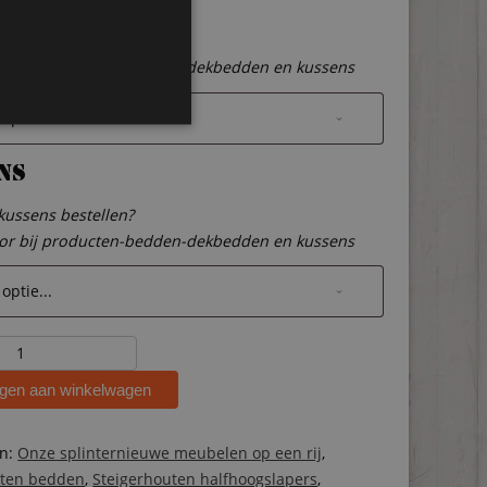
dden
 dekbedden bestellen?
oor bij producten-bedden-dekbedden en kussens
ns
 kussens bestellen?
oor bij producten-bedden-dekbedden en kussens
ten
d
gen aan winkelwagen
aper
ën:
Onze splinternieuwe meubelen op een rij
,
uten bedden
,
Steigerhouten halfhoogslapers
,