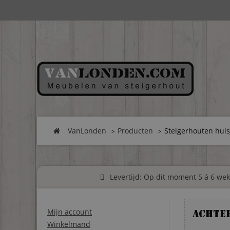
VanLonden
Producten
Steigerhouten hui
Levertijd: Op dit moment 5 á 6 weke
Mijn account
Achte
Winkelmand