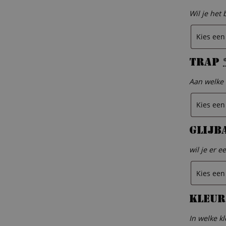
Wil je het 
Trap
Aan welke 
Glijb
wil je er e
Kleur
In welke kl