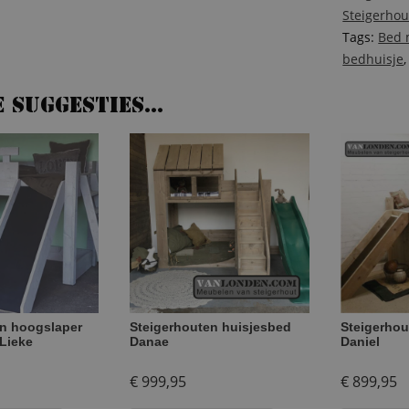
Steigerho
Tags:
Bed 
bedhuisje
e suggesties…
en hoogslaper
Steigerhouten huisjesbed
Steigerhou
 Lieke
Danae
Daniel
€
999,95
€
899,95