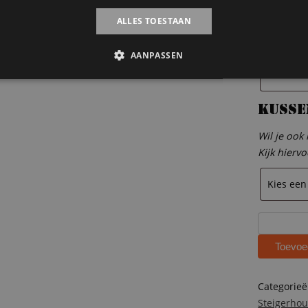
Dekbe
ALLES TOESTAAN
Wil je ook
Kijk hierv
AANPASSEN
Kusse
Wil je ook
Kijk hierv
Steigerhou
huisjesbe
Toevoe
halfhoogsl
Ronnie
aantal
Categorie
Steigerho