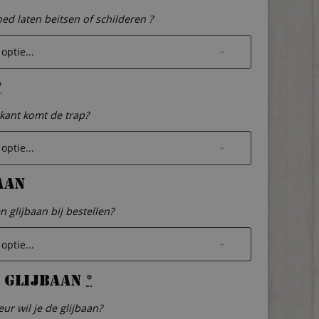
bed laten beitsen of schilderen ?
*
kant komt de trap?
aan
en glijbaan bij bestellen?
 glijbaan
*
eur wil je de glijbaan?