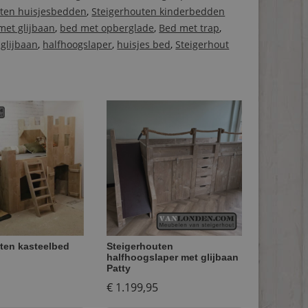
uten huisjesbedden
,
Steigerhouten kinderbedden
met glijbaan
,
bed met opberglade
,
Bed met trap
,
,
glijbaan
,
halfhoogslaper
,
huisjes bed
,
Steigerhout
ten kasteelbed
Steigerhouten
halfhoogslaper met glijbaan
Patty
€
1.199,95