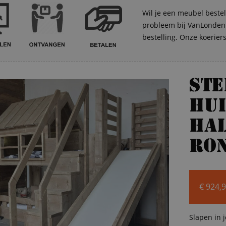
Wil je een meubel bestel
probleem bij VanLonden. 
bestelling. Onze koerier
St
hui
ha
Ro
€
924,
Slapen in 