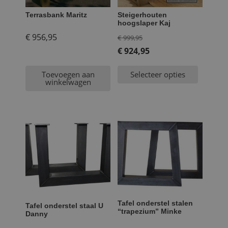
Terrasbank Maritz
Steigerhouten
hoogslaper Kaj
Oorspronkelijke
€
956,95
€
999,95
prijs
€
924,95
Huidige
was:
Toevoegen aan
Selecteer opties
prijs
€ 999,95.
winkelwagen
is:
€ 924,95.
Tafel onderstel stalen
Tafel onderstel staal U
“trapezium” Minke
Danny