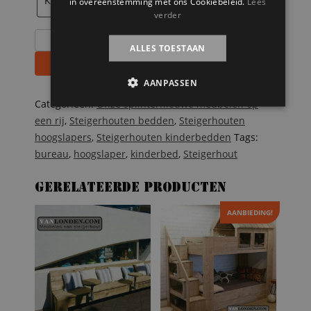
in overeenstemming met ons Cookiebeleid.
Lees
verder
Steigerhouten
ALLES TOESTAAN
hoogslaper
Toevoegen aan winkelwagen
Dide
AANPASSEN
aantal
Categorieën:
Onze splinternieuwe meubelen op
een rij
,
Steigerhouten bedden
,
Steigerhouten
hoogslapers
,
Steigerhouten kinderbedden
Tags:
bureau
,
hoogslaper
,
kinderbed
,
Steigerhout
Gerelateerde producten
AANBIEDING!