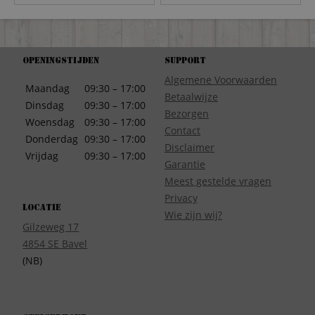
Openingstijden
Support
Algemene Voorwaarden
Maandag
09:30 – 17:00
Betaalwijze
Dinsdag
09:30 – 17:00
Bezorgen
Woensdag
09:30 – 17:00
Contact
Donderdag
09:30 – 17:00
Disclaimer
Vrijdag
09:30 – 17:00
Garantie
Meest gestelde vragen
Privacy
Locatie
Wie zijn wij?
Gilzeweg 17
4854 SE Bavel
(NB)