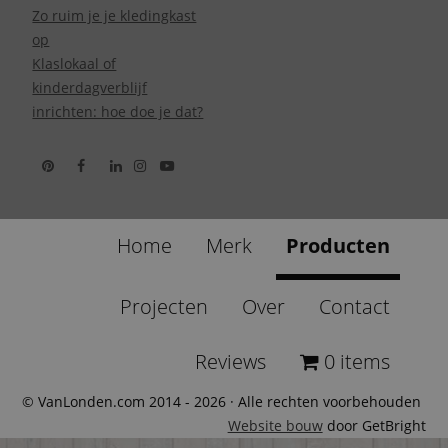
Zo ruim je je kledingkast
op
Klaslokaal of
kinderdagverblijf
inrichten: hoe doe je dat?
Home
Merk
Producten
Projecten
Over
Contact
Reviews
0 items
© VanLonden.com 2014 - 2026 · Alle rechten voorbehouden
Website bouw
door GetBright