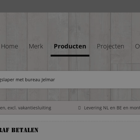
Home
Merk
Producten
Projecten
O
gslaper met bureau Jelmar
n, excl. vakantiesluiting
Levering NL en BE en mon
raf betalen