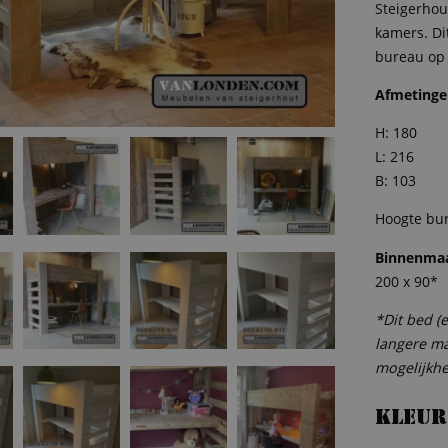
Steigerhou
€ 624,9
kamers. Di
bureau op
Afmeting
H: 180
L: 216
B: 103
Hoogte bu
Binnenma
200 x 90*
*Dit bed (
langere m
mogelijkh
Kleur