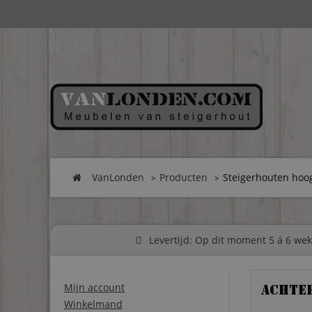
VanLonden
Producten
Steigerhouten hoo
Levertijd: Op dit moment 5 á 6 weke
Mijn account
Achte
Winkelmand