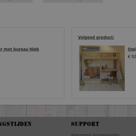
Volgend product:
er met bureau Niek
Ste
€
92
.
ngstijden
Support
Algemene Voorwaarden