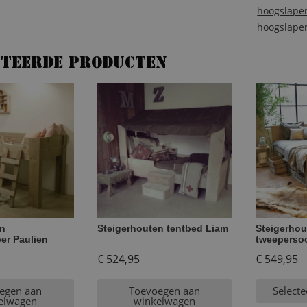
aantal
hoogslape
hoogslape
ateerde producten
en
Steigerhouten tentbed Liam
Steigerhou
er Paulien
tweeperso
€
524,95
€
549,95
egen aan
Toevoegen aan
Selecte
elwagen
winkelwagen