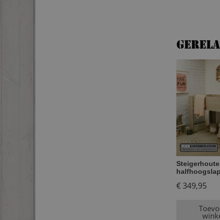
Gerel
Steigerhout
halfhoogslap
€
349,95
Toevo
wink