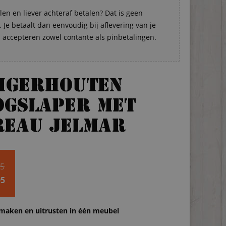
len en liever achteraf betalen? Dat is geen
Je betaalt dan eenvoudig bij aflevering van je
s accepteren zowel contante als pinbetalingen.
eigerhouten
ogslaper met
reau Jelmar
Oorspronkelijke
95
prijs
95
e
was:
€ 699,95.
maken en uitrusten in één meubel