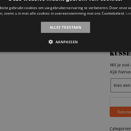
Dekbe
site gebruikt cookies om uw gebruikerservaring te verbeteren. Door onze w
n, stemt u in met alle cookies in overeenstemming met ons Cookiebeleid.
Le
Wil je ook
Kijk hierv
ALLES TOESTAAN
AANPASSEN
Kusse
Wil je ook
Kijk hierv
Steigerhou
hoogslape
Toevoe
met
bureau
Jelmar
Categorie