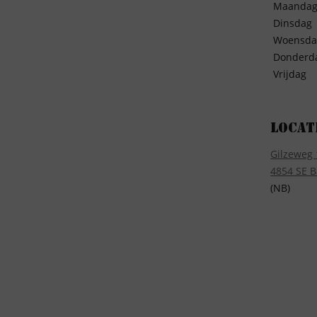
Maanda
Dinsdag
Woensda
Donderd
Vrijdag
Locat
Gilzeweg 
4854 SE B
(NB)