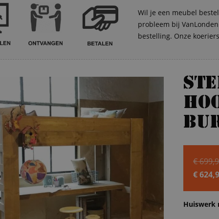
Wil je een meubel bestel
probleem bij VanLonden. 
bestelling. Onze koerier
St
ho
bu
€
699,
€
624,
Huidig
prijs
Huiswerk 
is: