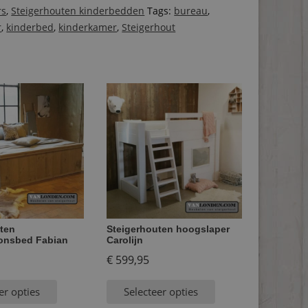
rs
,
Steigerhouten kinderbedden
Tags:
bureau
,
r
,
kinderbed
,
kinderkamer
,
Steigerhout
ten
Steigerhouten hoogslaper
onsbed Fabian
Carolijn
€
599,95
er opties
Selecteer opties