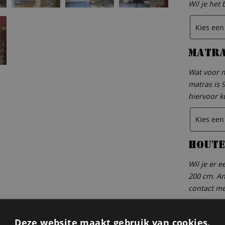
Wil je het 
Matr
Wat voor m
matras is 
hiervoor k
Houte
Wil je er 
200 cm. An
contact m
Deze website maakt gebruik van cookies.