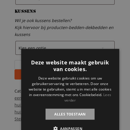
Kussens
Wil je ook kussens bestellen?
Kijk hiervoor bij producten-bedden-dekbedden en
kussens
Deze website maakt gebruik
Steigerhouten
van cookies.
huisjes-
Toevoegen aan winkelwagen
bed
Deze website gebruikt cookies om uw
gebruikerservaring te verbeteren. Door onze
Isabel
website te gebruiken, stemt u in met alle cookies
aantal
Categorieën:
Onze splinternieuwe meubelen op
in overeenstemming met ons Cookiebeleid.
Lees
een rij
,
Steigerhouten bedden
,
Steigerhouten
verder
huisjesbedden
,
Steigerhouten kinderbedden
Tags:
huis
,
kinderbed
,
kinderkamer
,
speelplek
,
ALLES TOESTAAN
Steigerhout
AANPASSEN