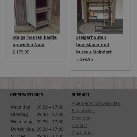
Steigerhouten kastje
Steigerhouten
op wielen Noor
hoogslaper met
€
179,95
bureau Meindert
€
599,95
Openingstijden
Support
Algemene Voorwaarden
Maandag
09:30 – 17:00
Betaalwijze
Dinsdag
09:30 – 17:00
Bezorgen
Woensdag
09:30 – 17:00
Contact
Donderdag
09:30 – 17:00
Disclaimer
Vrijdag
09:30 – 17:00