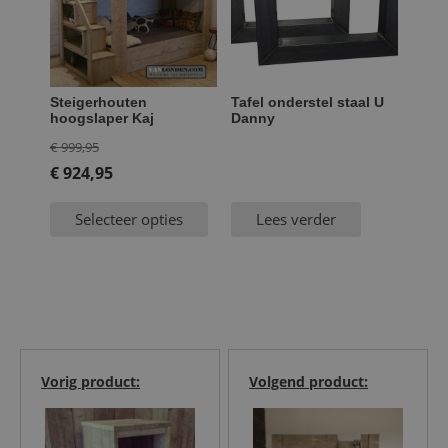
Steigerhouten
Tafel onderstel staal U
hoogslaper Kaj
Danny
Oorspronkelijke
€
999,95
prijs
€
924,95
Huidige
was:
Selecteer opties
Lees verder
prijs
€ 999,95.
is:
€ 924,95.
Vorig product:
Volgend product: