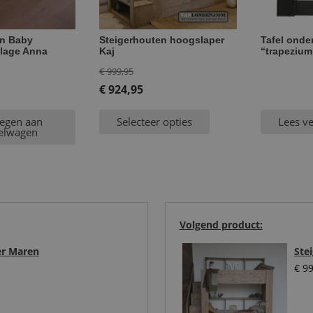
en Baby
Steigerhouten hoogslaper
Tafel onder
llage Anna
Kaj
“trapezium
Oorspronkelijke
€
999,95
prijs
€
924,95
Huidige
was:
egen aan
Selecteer opties
Lees v
prijs
€ 999,95.
elwagen
is:
€ 924,95.
Volgend product:
er Maren
Ste
€
99