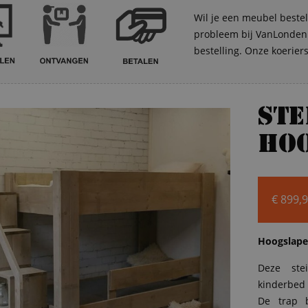
Wil je een meubel bestel
probleem bij VanLonden. 
bestelling. Onze koerier
St
hoo
€
899,
Hoogslape
Deze ste
kinderbed 
De trap 