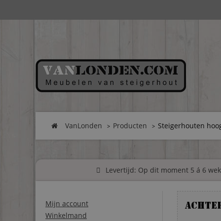
VanLonden
Producten
Steigerhouten hoo
Levertijd: Op dit moment 5 á 6 weke
Mijn account
Achte
Winkelmand