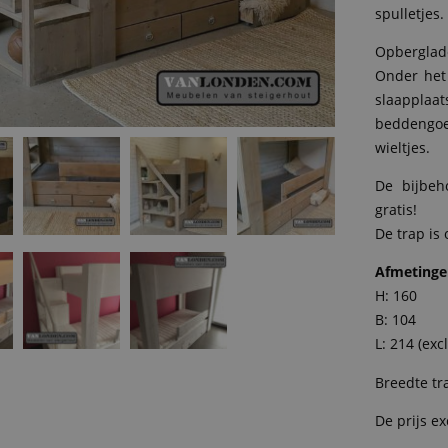
spulletjes
Opberglade
Onder het 
slaappla
beddengo
wieltjes.
De bijbeho
gratis!
De trap is
Afmeting
H: 160
B: 104
L: 214 (excl
Breedte tr
De prijs ex