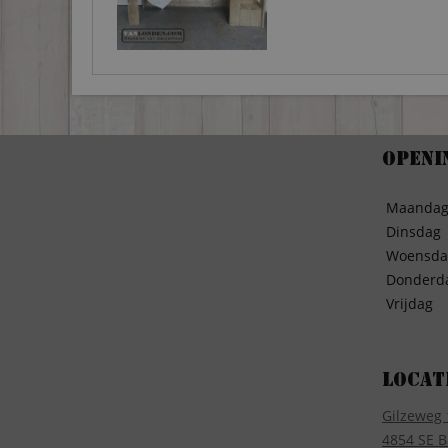
Openi
Maanda
Dinsdag
Woensda
Donderd
Vrijdag
Locat
Gilzeweg 
4854 SE B