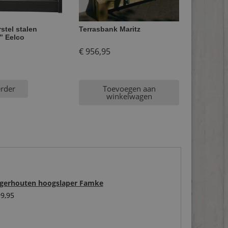
stel stalen
Terrasbank Maritz
” Eelco
€
956,95
erder
Toevoegen aan
winkelwagen
igerhouten hoogslaper Famke
9,95