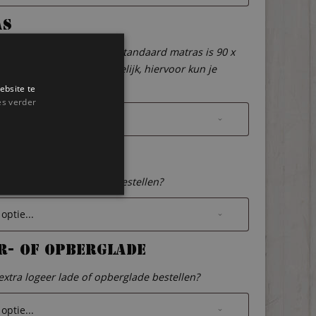
as
 (extra) matras bestellen? Standaard matras is 90 x
dere maten zijn ook mogelijk, hiervoor kun je
et ons opnemen.
ebsite te
es verder
nbodem
de lattenbodem(s) er bij bestellen?
r- of opberglade
 extra logeer lade of opberglade bestellen?