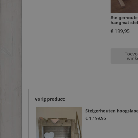
Steigerhout
hangmat ste
€
199,95
Toevo
wink
Vorig product:
Steigerhouten hoogslap
€
1.199,95