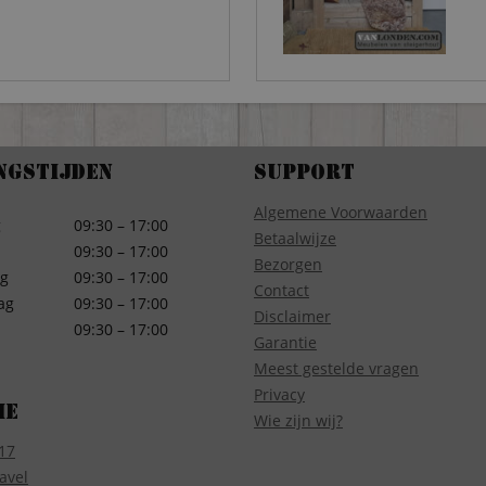
ngstijden
Support
Algemene Voorwaarden
g
09:30 – 17:00
Betaalwijze
09:30 – 17:00
Bezorgen
g
09:30 – 17:00
Contact
ag
09:30 – 17:00
Disclaimer
09:30 – 17:00
Garantie
Meest gestelde vragen
Privacy
ie
Wie zijn wij?
17
avel