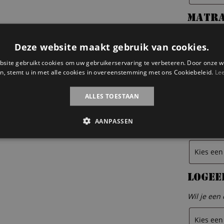
Matr
Wil je een
Deze website maakt gebruik van cookies.
200 cm. An
contact m
site gebruikt cookies om uw gebruikerservaring te verbeteren. Door onze w
n, stemt u in met alle cookies in overeenstemming met ons Cookiebeleid.
Le
ALLES TOESTAAN
Latte
AANPASSEN
Wil je ook 
logee
Wil je een