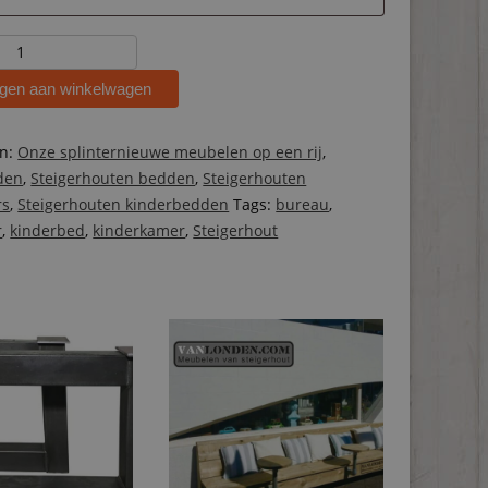
ten
r
gen aan winkelwagen
ën:
Onze splinternieuwe meubelen op een rij
,
den
,
Steigerhouten bedden
,
Steigerhouten
rs
,
Steigerhouten kinderbedden
Tags:
bureau
,
r
,
kinderbed
,
kinderkamer
,
Steigerhout