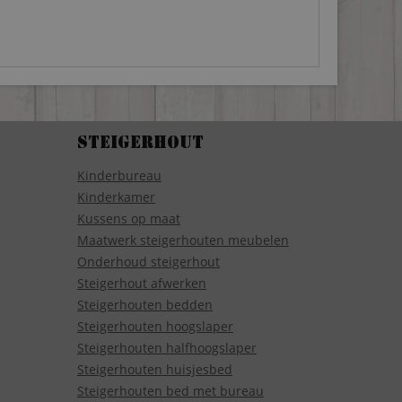
Steigerhout
Kinderbureau
Kinderkamer
Kussens op maat
Maatwerk steigerhouten meubelen
Onderhoud steigerhout
Steigerhout afwerken
Steigerhouten bedden
Steigerhouten hoogslaper
Steigerhouten halfhoogslaper
Steigerhouten huisjesbed
Steigerhouten bed met bureau