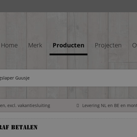
Home
Merk
Producten
Projecten
O
gslaper Guusje
n, excl. vakantiesluiting
Levering NL en BE en mon
raf betalen