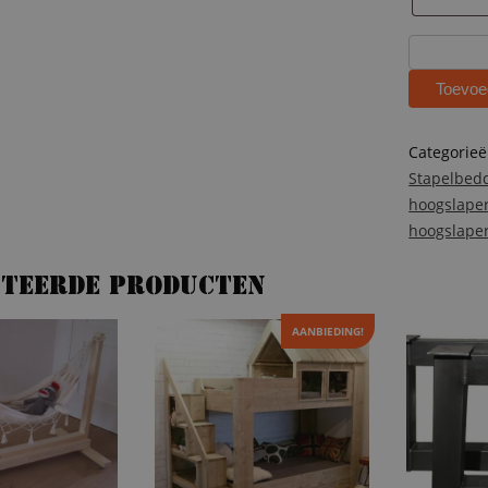
Steigerhou
hoogslape
Toevoe
Guusje
aantal
Categorie
Stapelbed
hoogslape
hoogslape
ateerde producten
AANBIEDING!