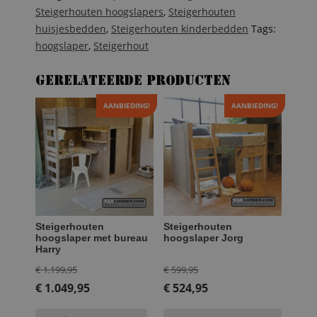
Steigerhouten hoogslapers
,
Steigerhouten
huisjesbedden
,
Steigerhouten kinderbedden
Tags:
hoogslaper
,
Steigerhout
Gerelateerde producten
AANBIEDING!
AANBIEDING!
Steigerhouten
Steigerhouten
hoogslaper met bureau
hoogslaper Jorg
Harry
Oorspronkelijke
Oorspronkelijke
€
1.199,95
€
599,95
prijs
prijs
€
1.049,95
€
524,95
Huidige
was:
Huidige
was: