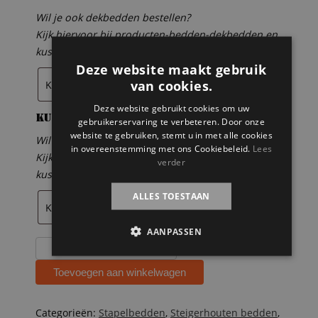
Wil je ook dekbedden bestellen?
Kijk hiervoor bij producten-bedden-dekbedden en
kussens
Deze website maakt gebruik
van cookies.
Deze website gebruikt cookies om uw
Kussens
gebruikerservaring te verbeteren. Door onze
website te gebruiken, stemt u in met alle cookies
Wil je ook kussens bestellen?
in overeenstemming met ons Cookiebeleid.
Lees
Kijk hiervoor bij producten-bedden-dekbedden en
verder
kussens
ALLES TOESTAAN
AANPASSEN
Steigerhouten
hoogslaper
Toevoegen aan winkelwagen
Thijmen
aantal
Categorieën:
Stapelbedden
,
Steigerhouten bedden
,