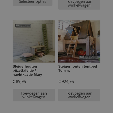
Selecteer opties
Toevoegen aan
prijs
€ 1.199,95.
prijs
€ 599,95.
winkelwagen
is:
is:
€ 1.049,95.
€ 524,95.
Steigerhouten
Steigerhouten tentbed
bijzettafeltje /
Tommy
nachtkastje Mary
€
89,95
€
924,95
Toevoegen aan
Toevoegen aan
winkelwagen
winkelwagen