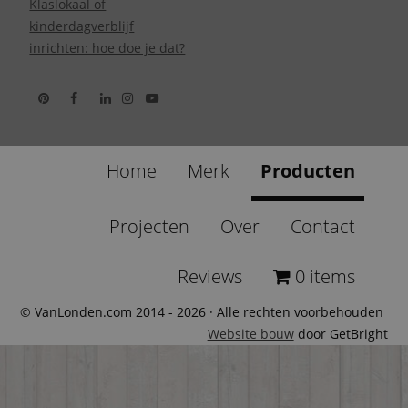
Klaslokaal of
kinderdagverblijf
inrichten: hoe doe je dat?
Home
Merk
Producten
Projecten
Over
Contact
Reviews
0 items
© VanLonden.com 2014 - 2026 · Alle rechten voorbehouden
Website bouw
door GetBright