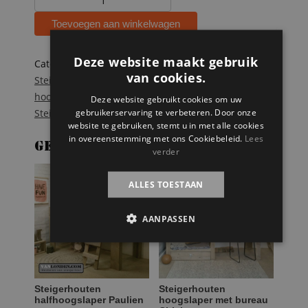
stapelbed
Toevoegen aan winkelwagen
Donny
aantal
Deze website maakt gebruik
Categorieën:
Stapelbedden
,
Steigerhouten bedden
,
van cookies.
Steigerhouten kinderbedden
Tags:
boekenkast trap
,
hoogslaper
,
kinderbed
,
kinderkamer
,
stapelbed
,
Deze website gebruikt cookies om uw
gebruikerservaring te verbeteren. Door onze
Steigerhout
website te gebruiken, stemt u in met alle cookies
in overeenstemming met ons Cookiebeleid.
Lees
Gerelateerde producten
verder
ALLES TOESTAAN
AANPASSEN
Steigerhouten
Steigerhouten
halfhoogslaper Paulien
hoogslaper met bureau