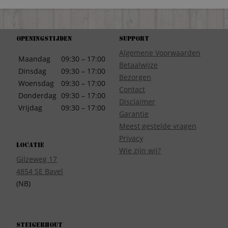
Openingstijden
Support
Algemene Voorwaarden
Maandag
09:30 – 17:00
Betaalwijze
Dinsdag
09:30 – 17:00
Bezorgen
Woensdag
09:30 – 17:00
Contact
Donderdag
09:30 – 17:00
Disclaimer
Vrijdag
09:30 – 17:00
Garantie
Meest gestelde vragen
Privacy
Locatie
Wie zijn wij?
Gilzeweg 17
4854 SE Bavel
(NB)
Steigerhout