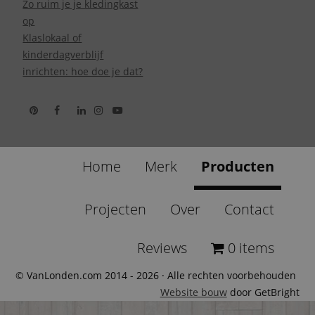
Zo ruim je je kledingkast
op
Klaslokaal of
kinderdagverblijf
inrichten: hoe doe je dat?
Home
Merk
Producten
Projecten
Over
Contact
Reviews
0 items
© VanLonden.com 2014 - 2026 · Alle rechten voorbehouden
Website bouw
door GetBright