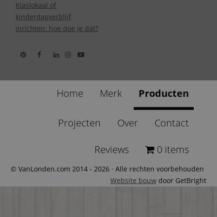
Klaslokaal of
kinderdagverblijf
inrichten: hoe doe je dat?
Home
Merk
Producten
Projecten
Over
Contact
Reviews
0 items
© VanLonden.com 2014 - 2026 · Alle rechten voorbehouden
Website bouw
door GetBright