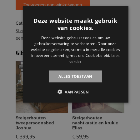
bed
Toevoegen aan winkelwagen
Polar
aantal
Deze website maakt gebruik
Categorieën:
.
,
Steigerhouten bedden
,
van cookies.
Steigerhouten kinderbedden
Tags:
bed
,
Deze website gebruikt cookies om uw
eenpersoonsbed
,
hoofdbord
,
Steigerhout
gebruikerservaring te verbeteren. Door onze
website te gebruiken, stemt u in met alle cookies
Gerelateerde producten
in overeenstemming met ons Cookiebeleid.
Lees
verder
ALLES TOESTAAN
AANPASSEN
Steigerhouten
Steigerhouten
tweepersoonsbed
nachtkastje en krukje
Joshua
Elias
€
399,95
€
59,95