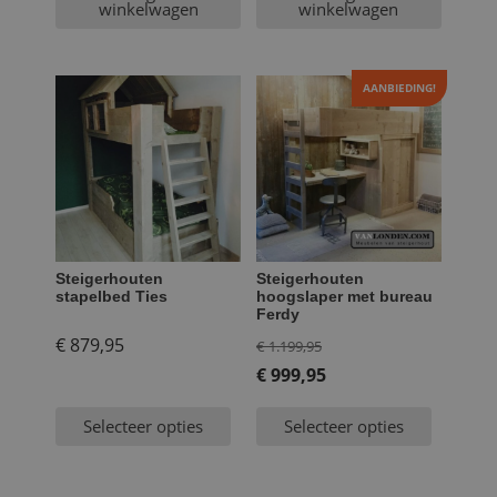
winkelwagen
winkelwagen
AANBIEDING!
Steigerhouten
Steigerhouten
stapelbed Ties
hoogslaper met bureau
Ferdy
Oorspronkelijke
€
879,95
€
1.199,95
prijs
€
999,95
Huidige
was:
Selecteer opties
Selecteer opties
prijs
€ 1.199,95.
is:
€ 999,95.