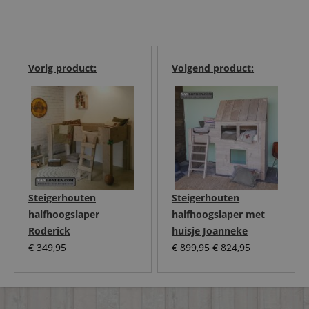
Vorig product:
Volgend product:
Steigerhouten
Steigerhouten
halfhoogslaper
halfhoogslaper met
Roderick
huisje Joanneke
Oorspronkelijke
Huidige
€
349,95
€
899,95
€
824,95
prijs
prijs
was:
is:
€ 899,95.
€ 824,95.