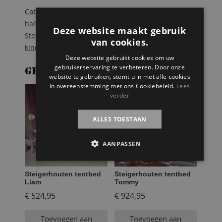
Categorieën:
Steigerhouten bedden
,
Steigerhouten
halfhoogslapers
,
Steigerhouten hoogslapers
,
Deze website maakt gebruik
Steigerhouten kinderbedden
Tags:
halfhoogslaper
,
van cookies.
kinderbed
,
Steigerhout
Deze website gebruikt cookies om uw
gebruikerservaring te verbeteren. Door onze
Gerelateerde producten
website te gebruiken, stemt u in met alle cookies
in overeenstemming met ons Cookiebeleid.
Lees
verder
ALLES TOESTAAN
AANPASSEN
Steigerhouten tentbed
Steigerhouten tentbed
Liam
Tommy
€
524,95
€
924,95
Toevoegen aan
Toevoegen aan