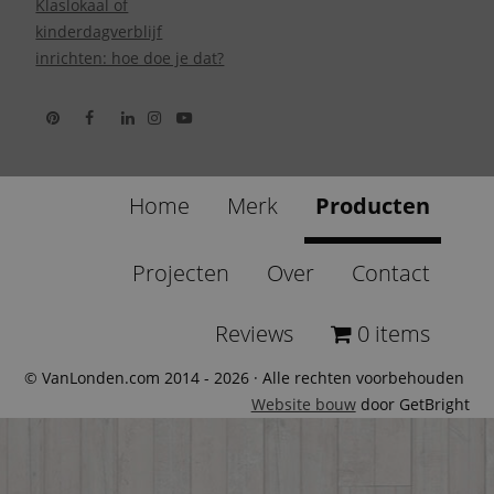
Klaslokaal of
kinderdagverblijf
inrichten: hoe doe je dat?
Home
Merk
Producten
Projecten
Over
Contact
Reviews
0 items
© VanLonden.com 2014 - 2026 · Alle rechten voorbehouden
Website bouw
door GetBright