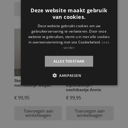
Toevoegen aan
Toevoegen aan
Deze website maakt gebruik
winkelwagen
winkelwagen
van cookies.
Deze website gebruikt cookies om uw
gebruikerservaring te verbeteren. Door onze
website te gebruiken, stemt u in met alle cookies
in overeenstemming met ons Cookiebeleid.
Lees
verder
ALLES TOESTAAN
AANPASSEN
Steigerhouten
Steigerhouten
nachtkastje Megan
bijzettafeltje /
nachtkastje Annie
€
99,95
€
99,95
Toevoegen aan
Toevoegen aan
winkelwagen
winkelwagen