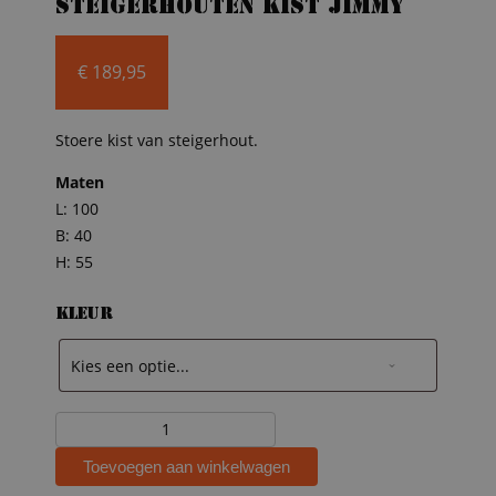
Steigerhouten kist Jimmy
€
189,95
Stoere kist van steigerhout.
Maten
L: 100
B: 40
H: 55
Kleur
Steigerhouten
kist
Toevoegen aan winkelwagen
Jimmy