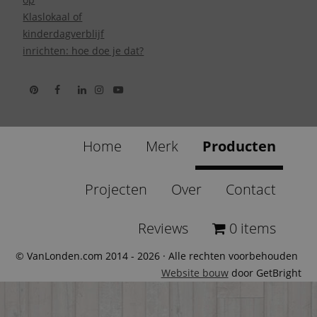
Klaslokaal of
kinderdagverblijf
inrichten: hoe doe je dat?
Home
Merk
Producten
Projecten
Over
Contact
Reviews
0 items
© VanLonden.com 2014 - 2026 · Alle rechten voorbehouden
Website bouw
door GetBright