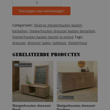
Steigerhouten
dressoir
Toevoegen aan winkelwagen
Dax
aantal
Categorieën:
Diverse steigerhouten kasten
bestellen
,
Steigerhouten dressoir kasten bestellen
,
Steigerhouten kasten bestel je online
Tags:
dressoir
,
dressoir lades
,
ladekast
,
Steigerhout
Gerelateerde producten
Steigerhouten dressoir
Steigerhouten dressoir
Marit
Daphne