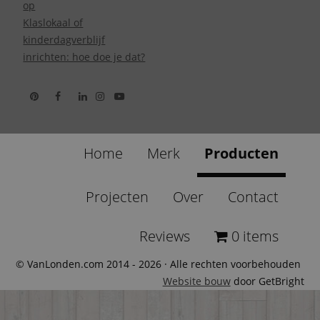
op
Klaslokaal of
kinderdagverblijf
inrichten: hoe doe je dat?
Home
Merk
Producten
Projecten
Over
Contact
Reviews
0 items
© VanLonden.com 2014 - 2026 · Alle rechten voorbehouden
Website bouw
door GetBright