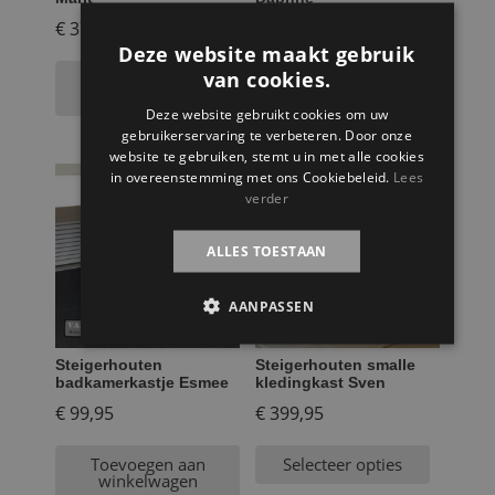
€
379,95
€
899,95
Deze website maakt gebruik
van cookies.
Toevoegen aan
Toevoegen aan
winkelwagen
winkelwagen
Deze website gebruikt cookies om uw
gebruikerservaring te verbeteren. Door onze
website te gebruiken, stemt u in met alle cookies
in overeenstemming met ons Cookiebeleid.
Lees
verder
ALLES TOESTAAN
AANPASSEN
Steigerhouten
Steigerhouten smalle
badkamerkastje Esmee
kledingkast Sven
€
99,95
€
399,95
Toevoegen aan
Selecteer opties
winkelwagen