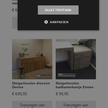
meubel Mathijs
boekenkast Bo
€
649,95
€
499,95
ALLES TOESTAAN
Toevoegen aan
Toevoegen aan
AANPASSEN
winkelwagen
winkelwagen
Steigerhouten dressoir
Steigerhouten
Denise
badkamerkastje Esmee
€
699,95
€
99,95
Toevoegen aan
Toevoegen aan