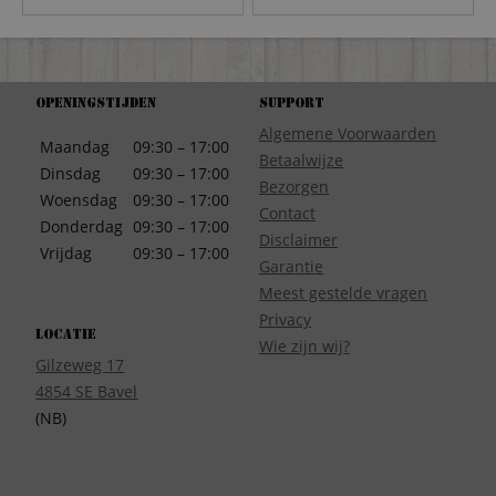
Openingstijden
Support
Algemene Voorwaarden
Maandag
09:30 – 17:00
Betaalwijze
Dinsdag
09:30 – 17:00
Bezorgen
Woensdag
09:30 – 17:00
Contact
Donderdag
09:30 – 17:00
Disclaimer
Vrijdag
09:30 – 17:00
Garantie
Meest gestelde vragen
Privacy
Locatie
Wie zijn wij?
Gilzeweg 17
4854 SE Bavel
(NB)