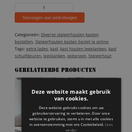
Steigerhouten
kast
Toevoegen aan winkelwagen
met
schuifdeuren
en
Categorieën:
Diverse steigerhouten kasten
lades
bestellen
,
Steigerhouten kasten bestel je online
Toby
Tags:
extra lades
,
kast
,
kast houten legplanken
,
kast
aantal
schuifdeuren
,
legplanken
,
opbergen
,
Steigerhout
Gerelateerde producten
Deze website maakt gebruik
van cookies.
Deze website gebruikt cookies om uw
gebruikerservaring te verbeteren. Door onze
website te gebruiken, stemt u in met alle cookies
in overeenstemming met ons Cookiebeleid.
Lees
verder
Steigerhouten tv-
Steigerhouten