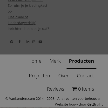
Zo ruim je je kledingkast
op
Klaslokaal of
kinderdagverblijf
inrichten: hoe doe je dat?
Home
Merk
Producten
Projecten
Over
Contact
Reviews
0 items
© VanLonden.com 2014 - 2026 · Alle rechten voorbehouden
Website bouw
door GetBright