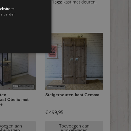
ten open kasten bestellen
Tags:
kast met deuren
,
ebsite te
er
,
Steigerhout
,
vakkenkast
es verder
ten
Steigerhouten kast Gemma
st Obelix met
me
€
499,95
voegen aan
Toevoegen aan
nkelwagen
winkelwagen