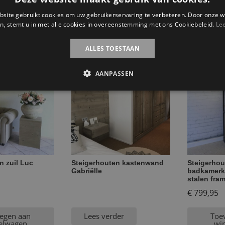
Steigerhou
site gebruikt cookies om uw gebruikerservaring te verbeteren. Door onze w
roomdivid
n, stemt u in met alle cookies in overeenstemming met ons Cookiebeleid.
Le
ateerde producten
ALLES TOESTAAN
AANPASSEN
n zuil Luc
Steigerhouten kastenwand
Steigerhou
Gabriëlle
badkamerka
stalen fra
€
799,95
egen aan
Lees verder
Toe
elwagen
wi