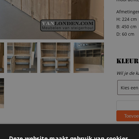
Afmetinge
H: 224 cm
B: 450 cm
D: 60 cm
Kleur
Wil je de k
Steigerhou
vakkenkast
Toevoe
Lienke
aantal
Categorie
Deze website maakt gebruik van cookies.