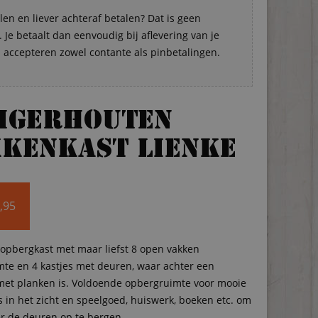
len en liever achteraf betalen? Dat is geen
Je betaalt dan eenvoudig bij aflevering van je
s accepteren zowel contante als pinbetalingen.
eigerhouten
kenkast Lienke
,95
opbergkast met maar liefst 8 open vakken
te en 4 kastjes met deuren, waar achter een
met planken is. Voldoende opbergruimte voor mooie
s in het zicht en speelgoed, huiswerk, boeken etc. om
r de deuren op te bergen.