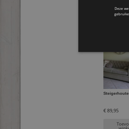
Deze web
gebruike
Gerel
Steigerhoute
€
89,95
Toevo
wink