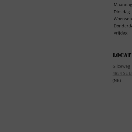
Maanda
Dinsdag
Woensda
Donderd
Vrijdag
Locat
Gilzeweg 
4854 SE B
(NB)