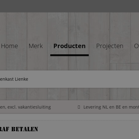
Home
Merk
Producten
Projecten
O
enkast Lienke
n, excl. vakantiesluiting
Levering NL en BE en mon
raf betalen