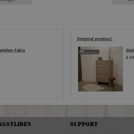
Volgend product:
wielen Falco
Ste
€
69
ngstijden
Support