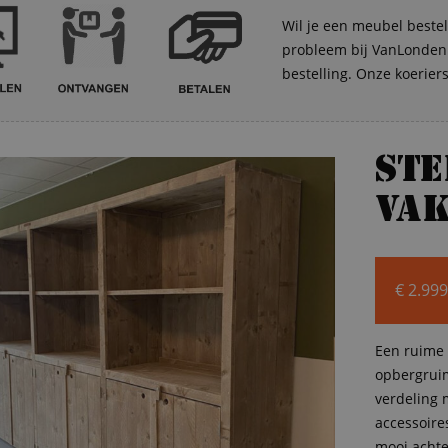
Wil je een meubel bestel
probleem bij VanLonden. 
bestelling. Onze koerier
St
vak
€
2.999
Een ruime 
opbergruim
verdeling 
accessoire
mooi achte