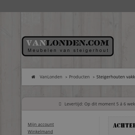
VanLonden
Producten
Steigerhouten vakk
Levertijd: Op dit moment 5 á 6 weke
Mijn account
Achte
Winkelmand