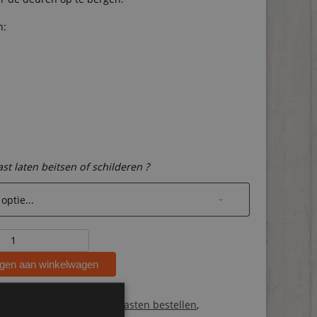
n:
ast laten beitsen of schilderen ?
ten
gen aan winkelwagen
ën:
Diverse steigerhouten kasten bestellen
,