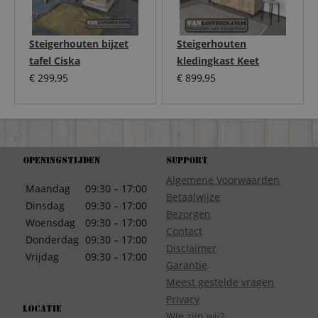
Steigerhouten bijzet
Steigerhouten
tafel Ciska
kledingkast Keet
€
299,95
€
899,95
Openingstijden
Support
Algemene Voorwaarden
Maandag
09:30 – 17:00
Betaalwijze
Dinsdag
09:30 – 17:00
Bezorgen
Woensdag
09:30 – 17:00
Contact
Donderdag
09:30 – 17:00
Disclaimer
Vrijdag
09:30 – 17:00
Garantie
Meest gestelde vragen
Privacy
Locatie
Wie zijn wij?