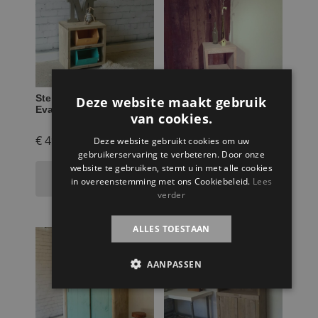
Steigerhouten kastje
Steigerhouten
Deze website maakt gebruik
Eva
nachtkastje en krukje
van cookies.
Elias
€
49,95
€
59,95
Deze website gebruikt cookies om uw
gebruikerservaring te verbeteren. Door onze
website te gebruiken, stemt u in met alle cookies
Toevoegen aan
Toevoegen aan
in overeenstemming met ons Cookiebeleid.
Lees
winkelwagen
winkelwagen
verder
ALLES TOESTAAN
AANPASSEN