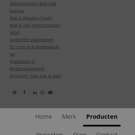
Steigerhouten bed met
bureau
Wat is Douglas hout?
Wat is een steigerhouten
vide?
Gedeelde slaapkamer
Zo ruim je je kledingkast
op
Klaslokaal of
kinderdagverblijf
inrichten: hoe doe je dat?
Home
Merk
Producten
Projecten
Over
Contact