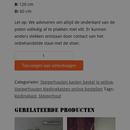
B:
120 cm
D:
60 cm
Let op: We adviseren om altijd de onderkant van de
poten volledig af te plakken met vilt. Er kunnen
anders vlekken ontstaan door contact van het
onbehandelde staal met de vloer.
Steigerhouten
kledingkast
Toevoegen aan winkelwagen
met
stalen
frame
Categorieën:
Steigerhouten kasten bestel je online
,
Colombo
Steigerhouten kledingkasten online bestellen
Tags:
aantal
kledingkast
,
Steigerhout
Gerelateerde producten