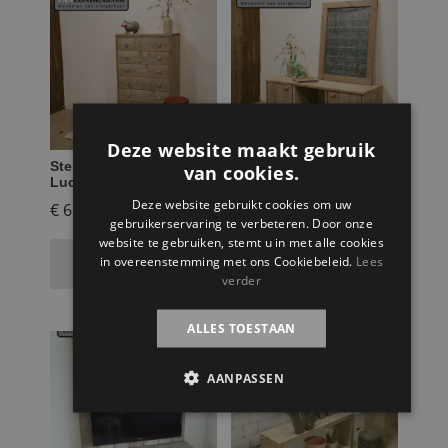
Deze website maakt gebruik
Steigerhouten ladekast
Steigerhouten dressoir
van cookies.
Lucy
Marit
Deze website gebruikt cookies om uw
€
695,95
€
379,95
gebruikerservaring te verbeteren. Door onze
website te gebruiken, stemt u in met alle cookies
Toevoegen aan
Toevoegen aan
in overeenstemming met ons Cookiebeleid.
Lees
winkelwagen
winkelwagen
verder
ALLES TOESTAAN
AANPASSEN