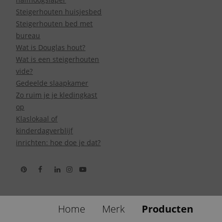
Steigerhouten huisjesbed
Steigerhouten bed met
bureau
Wat is Douglas hout?
Wat is een steigerhouten
vide?
Gedeelde slaapkamer
Zo ruim je je kledingkast
op
Klaslokaal of
kinderdagverblijf
inrichten: hoe doe je dat?
Home
Merk
Producten