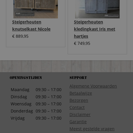
Steigerhouten
Steigerhouten
knutselkast Nicole
kledingkast Iris met
€
889,95
hartjes
€
749,95
Openingstijden
Support
Algemene Voorwaarden
Maandag
09:30 – 17:00
Betaalwijze
Dinsdag
09:30 – 17:00
Bezorgen
Woensdag
09:30 – 17:00
Contact
Donderdag
09:30 – 17:00
Disclaimer
Vrijdag
09:30 – 17:00
Garantie
Meest gestelde vragen